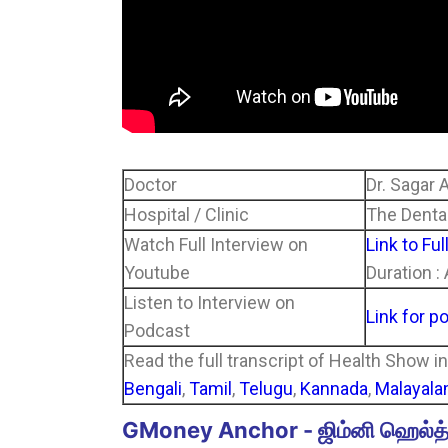
Doctor
Dr. Sagar
Hospital / Clinic
The Denta
Watch Full Interview on
Link to Ful
Youtube
Duration :
Listen to Interview on
Link for p
Podcast
Read the full transcript of Health Show i
Bengali
,
Tamil
,
Telugu
,
Kannada
,
Malayal
GMoney Anchor - ஜிம்னி ஹெல்த்