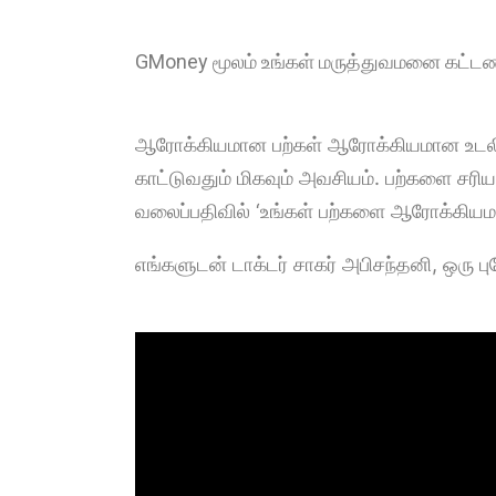
GMoney மூலம் உங்கள் மருத்துவமனை கட்ட
ஆரோக்கியமான பற்கள் ஆரோக்கியமான உடலி
காட்டுவதும் மிகவும் அவசியம். பற்களை சரி
வலைப்பதிவில் ‘உங்கள் பற்களை ஆரோக்கியம
எங்களுடன் டாக்டர் சாகர் அபிசந்தனி, ஒரு ப