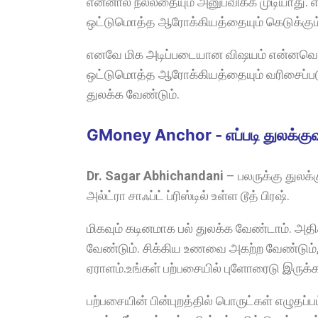
என்னால் நல்லதையும் அனுபவிக்க முடியாது.
ஒட்டுமொத்த ஆரோக்கியத்தையும் கெடுக்கும
எனவே மிக அடிப்படையான விஷயம் என்னவென்ற
ஒட்டுமொத்த ஆரோக்கியத்தையும் வரிசைப்படுத்
துலக்க வேண்டும்.
GMoney Anchor - எப்படி துலக்குவ
Dr. Sagar Abhichandani
–
பலருக்கு துலக
அல்ட்ரா சாஃப்ட் ப்ரிஸ்டில் உள்ள டூத் பிரஷ்.
மிகவும் கடினமாக பல் துலக்க வேண்டாம். அ
வேண்டும். சிக்கிய உணவை அகற்ற வேண்டும், 
ஏராளம்.உங்கள் பற்பசையில் புளோரைடு இருக்
பற்பசையின் பின்புறத்தில் பொருட்கள் எழுதப்