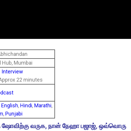
 Abhichandan
l Hub, Mumbai
l Interview
 Approx 22 minutes
odcast
n
English
,
Hindi
,
Marathi
,
am
,
Punjabi
 ஷோவிற்கு வருக, நான் நேஹா பஜாஜ், ஒவ்வொரு