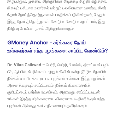
இருப்பினும், முக்கிய அறிகுறிகள் அடிக்கடி சிறுநீர் கழித்தல்,
மிகவும் பசியாக உணர்தல் மற்றும் பலவீனமான உணர்வு. சிலர்
தோல் நோய்த்தொற்றுகளால் பாதிக்கப்படுகின்றனர், மேலும்
இந்த நோய்த்தொற்றுகள் மீண்டும் மீண்டும் ஏற்பட்டால், இது
நீரிழிவு நோயின் முதல் அறிகுறிகளாகும்.
GMoney Anchor - சர்க்கரை நோய்
உள்ளவர்கள் எந்த பழங்களை சாப்பிட வேண்டும்?
Dr. Vilas Gaikwad –
பெர்ரி, செர்ரி, பிளம்ஸ், திராட்சைப்பழம்,
பீச், ஆப்பிள், பேரிக்காய் மற்றும் கிவி போன்ற நீரிழிவு நோயில்
நீங்கள் சாப்பிடக்கூடிய பல பழங்கள் உள்ளன. இந்த பழங்கள்
அனைத்தையும் சாப்பிடலாம். நீங்கள் கிளைசெமிக்
குறியீட்டைப் பார்க்க வேண்டும், அதாவது, சாப்பிட்டவுடன்
உங்கள் இரத்த சர்க்கரையை விரைவாக அதிகரிக்கும் எந்த
பழங்கள் அல்லது காய்கறிகளையும் தவிர்க்கவும்.