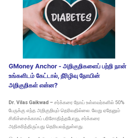
GMoney Anchor - அறிகுறிகளைப் பற்றி நான்
உங்களிடம் கேட்டால், நீரிழிவு நோயின்
அறிகுறிகள் என்ன?
Dr. Vilas Gaikwad –
சர்க்கரை நோய் உள்ளவர்களில் 50%
பேருக்கு எந்த அறிகுறியும் தெரிவதில்லை. வேறு ஏதேனும்
சிகிச்சைக்காகப் பரிசோதித்தபோது, சர்க்கரை
அதிகரித்திருப்பது தெரியவந்துள்ளது.