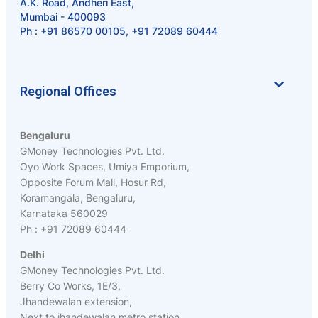
A.K. Road, Andheri East,
Mumbai - 400093
Ph :
+91 86570 00105
,
+91 72089 60444
Regional Offices
Bengaluru
GMoney Technologies Pvt. Ltd.
Oyo Work Spaces, Umiya Emporium,
Opposite Forum Mall, Hosur Rd,
Koramangala, Bengaluru,
Karnataka 560029
Ph : +91 72089 60444
Delhi
GMoney Technologies Pvt. Ltd.
Berry Co Works, 1E/3,
Jhandewalan extension,
Next to jhandewalan metro station