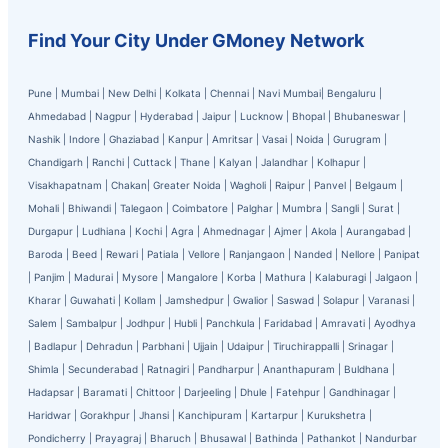
Find Your City Under GMoney Network
Pune
|
Mumbai
|
New Delhi
|
Kolkata
|
Chennai
|
Navi Mumbai
|
Bengaluru
|
Ahmedabad
|
Nagpur
|
Hyderabad
|
Jaipur
|
Lucknow
|
Bhopal
|
Bhubaneswar
|
Nashik
|
Indore
|
Ghaziabad
|
Kanpur
|
Amritsar
|
Vasai
|
Noida
|
Gurugram
|
Chandigarh
|
Ranchi
|
Cuttack
|
Thane
|
Kalyan
|
Jalandhar
|
Kolhapur
|
Visakhapatnam
|
Chakan
|
Greater Noida
|
Wagholi
|
Raipur
|
Panvel
|
Belgaum
|
Mohali
|
Bhiwandi
|
Talegaon
|
Coimbatore
|
Palghar
|
Mumbra
|
Sangli
|
Surat
|
Durgapur
|
Ludhiana
|
Kochi
|
Agra
|
Ahmednagar
|
Ajmer
|
Akola
|
Aurangabad
|
Baroda
|
Beed
|
Rewari
|
Patiala
|
Vellore
|
Ranjangaon
|
Nanded
|
Nellore
|
Panipat
|
Panjim
|
Madurai
|
Mysore
|
Mangalore
|
Korba
|
Mathura
|
Kalaburagi
|
Jalgaon
|
Kharar
|
Guwahati
|
Kollam
|
Jamshedpur
|
Gwalior
|
Saswad
|
Solapur
|
Varanasi
|
Salem
|
Sambalpur
|
Jodhpur
|
Hubli
|
Panchkula
|
Faridabad
|
Amravati
|
Ayodhya
|
Badlapur
|
Dehradun
|
Parbhani
|
Ujjain
|
Udaipur
|
Tiruchirappalli
|
Srinagar
|
Shimla
|
Secunderabad
|
Ratnagiri
|
Pandharpur
|
Ananthapuram
|
Buldhana
|
Hadapsar
|
Baramati
|
Chittoor
|
Darjeeling
|
Dhule
|
Fatehpur
|
Gandhinagar
|
Haridwar
|
Gorakhpur
|
Jhansi
|
Kanchipuram
|
Kartarpur
|
Kurukshetra
|
Pondicherry
|
Prayagraj
|
Bharuch
|
Bhusawal
|
Bathinda
|
Pathankot
|
Nandurbar