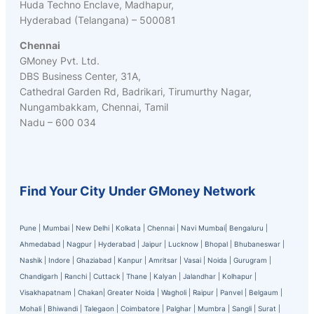
Huda Techno Enclave, Madhapur,
Hyderabad (Telangana) – 500081
Chennai
GMoney Pvt. Ltd.
DBS Business Center, 31A,
Cathedral Garden Rd, Badrikari, Tirumurthy Nagar,
Nungambakkam, Chennai, Tamil
Nadu – 600 034
Find Your City Under GMoney Network
Pune
|
Mumbai
|
New Delhi
|
Kolkata
|
Chennai
|
Navi Mumbai
|
Bengaluru
|
Ahmedabad
|
Nagpur
|
Hyderabad
|
Jaipur
|
Lucknow
|
Bhopal
|
Bhubaneswar
|
Nashik
|
Indore
|
Ghaziabad
|
Kanpur
|
Amritsar
|
Vasai
|
Noida
|
Gurugram
|
Chandigarh
|
Ranchi
|
Cuttack
|
Thane
|
Kalyan
|
Jalandhar
|
Kolhapur
|
Visakhapatnam
|
Chakan
|
Greater Noida
|
Wagholi
|
Raipur
|
Panvel
|
Belgaum
|
Mohali
|
Bhiwandi
|
Talegaon
|
Coimbatore
|
Palghar
|
Mumbra
|
Sangli
|
Surat
|