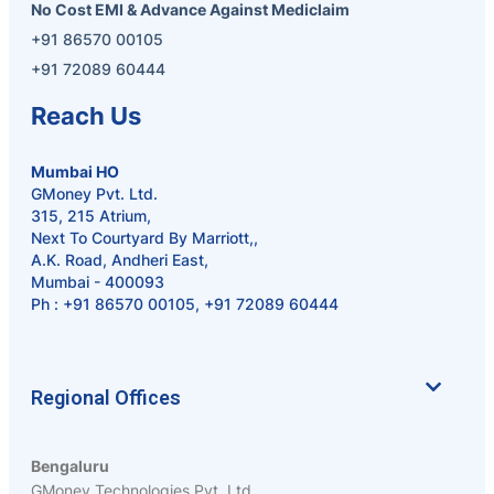
No Cost EMI & Advance Against Mediclaim
+91 86570 00105
+91 72089 60444
Reach Us
Mumbai HO
GMoney Pvt. Ltd.
315, 215 Atrium,
Next To Courtyard By Marriott,,
A.K. Road, Andheri East,
Mumbai - 400093
Ph :
+91 86570 00105
,
+91 72089 60444
Regional Offices
Bengaluru
GMoney Technologies Pvt. Ltd.