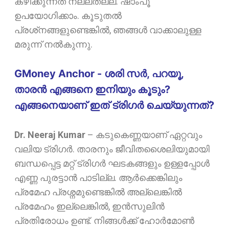
കഴിക്കുന്നത് നല്ലതല്ല. ഷാംപൂ
ഉപയോഗിക്കാം. കൂടുതൽ
പ്രശ്‌നങ്ങളുണ്ടെങ്കിൽ, ഞങ്ങൾ വാക്കാലുള്ള
മരുന്ന് നൽകുന്നു.
GMoney Anchor - ശരി സർ, പറയൂ,
താരൻ എങ്ങനെ ഇനിയും കൂടും?
എങ്ങനെയാണ് ഇത് ട്രിഗർ ചെയ്യുന്നത്?
Dr. Neeraj Kumar
–
കടുകെണ്ണയാണ് ഏറ്റവും
വലിയ ട്രിഗർ. താരനും ജീവിതശൈലിയുമായി
ബന്ധപ്പെട്ട മറ്റ് ട്രിഗർ ഘടകങ്ങളും ഉള്ളപ്പോൾ
എണ്ണ പുരട്ടാൻ പാടില്ല. ആർക്കെങ്കിലും
പ്രമേഹ പ്രശ്നമുണ്ടെങ്കിൽ അല്ലെങ്കിൽ
പ്രമേഹം ഇല്ലെങ്കിൽ, ഇൻസുലിൻ
പ്രതിരോധം ഉണ്ട്. നിങ്ങൾക്ക് ഹോർമോൺ