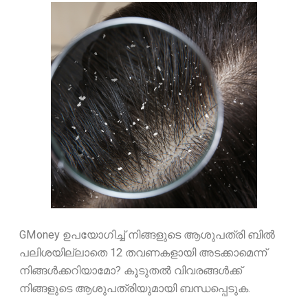
GMoney ഉപയോഗിച്ച് നിങ്ങളുടെ ആശുപത്രി ബിൽ
പലിശയില്ലാതെ 12 തവണകളായി അടക്കാമെന്ന്
നിങ്ങൾക്കറിയാമോ? കൂടുതൽ വിവരങ്ങൾക്ക്
നിങ്ങളുടെ ആശുപത്രിയുമായി ബന്ധപ്പെടുക.