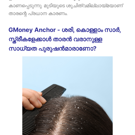
കാണപ്പെടുന്നു. മുടിയുടെ ശുചിത്വമില്ലായ്മയാണ്
താരന്റെ പ്രധാന കാരണം.
GMoney Anchor - ശരി, കൊള്ളാം സാർ,
സ്ത്രീകളേക്കാൾ താരൻ വരാനുള്ള
സാധ്യത പുരുഷൻമാരാണോ?