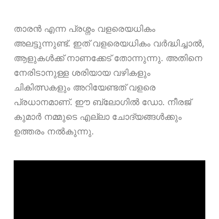
താരൻ എന്ന പ്രശ്നം വളരെയധികം
അലട്ടുന്നുണ്ട്. ഇത് വളരെയധികം വർദ്ധിച്ചാൽ,
ആളുകൾക്ക് നാണക്കേട് തോന്നുന്നു. അതിനെ
നേരിടാനുള്ള ശരിയായ വഴികളും
ചികിത്സകളും അറിയേണ്ടത് വളരെ
പ്രധാനമാണ്. ഈ ബ്ലോഗിൽ ഡോ. നീരജ്
കുമാർ നമ്മുടെ എല്ലാ ചോദ്യങ്ങൾക്കും
ഉത്തരം നൽകുന്നു.