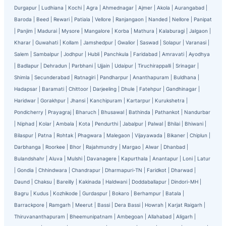
Durgapur
|
Ludhiana
|
Kochi
|
Agra
|
Ahmednagar
|
Ajmer
|
Akola
|
Aurangabad
|
Baroda
|
Beed
|
Rewari
|
Patiala
|
Vellore
|
Ranjangaon
|
Nanded
|
Nellore
|
Panipat
|
Panjim
|
Madurai
|
Mysore
|
Mangalore
|
Korba
|
Mathura
|
Kalaburagi
|
Jalgaon
|
Kharar
|
Guwahati
|
Kollam
|
Jamshedpur
|
Gwalior
|
Saswad
|
Solapur
|
Varanasi
|
Salem
|
Sambalpur
|
Jodhpur
|
Hubli
|
Panchkula
|
Faridabad
|
Amravati
|
Ayodhya
|
Badlapur
|
Dehradun
|
Parbhani
|
Ujjain
|
Udaipur
|
Tiruchirappalli
|
Srinagar
|
Shimla
|
Secunderabad
|
Ratnagiri
|
Pandharpur
|
Ananthapuram
|
Buldhana
|
Hadapsar
|
Baramati
|
Chittoor
|
Darjeeling
|
Dhule
|
Fatehpur
|
Gandhinagar
|
Haridwar
|
Gorakhpur
|
Jhansi
|
Kanchipuram
|
Kartarpur
|
Kurukshetra
|
Pondicherry
|
Prayagraj
|
Bharuch
|
Bhusawal
|
Bathinda
|
Pathankot
|
Nandurbar
|
Niphad
|
Kolar
|
Ambala
|
Kota
|
Pendurthi
|
Jabalpur
|
Palwal
|
Bhilai
|
Bhiwani
|
Bilaspur
|
Patna
|
Rohtak
|
Phagwara
|
Malegaon
|
Vijayawada
|
Bikaner
|
Chiplun
|
Darbhanga
|
Roorkee
|
Bhor
|
Rajahmundry
|
Margao
|
Alwar
|
Dhanbad
|
Bulandshahr
|
Aluva
|
Mulshi
|
Davanagere
|
Kapurthala
|
Anantapur
|
Loni
|
Latur
|
Gondia
|
Chhindwara
|
Chandrapur
|
Dharmapuri-TN
|
Faridkot
|
Dharwad
|
Daund
|
Chaksu
|
Bareilly
|
Kakinada
|
Haldwani
|
Doddaballapur
|
Dindori-MH
|
Bagru
|
Kudus
|
Kozhikode
|
Gurdaspur
|
Bokaro
|
Berhampur
|
Batala
|
Barrackpore
|
Ramgarh
|
Meerut
|
Bassi
|
Dera Bassi
|
Howrah
|
Karjat Raigarh
|
Thiruvananthapuram
|
Bheemunipatnam
|
Ambegoan
|
Allahabad
|
Aligarh
|