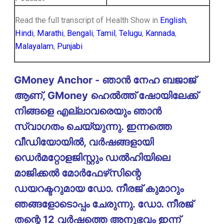
Read the full transcript of Health Show in
English
,
Hindi
,
Marathi
,
Bengali
,
Tamil
,
Telugu
,
Kannada
,
Malayalam
,
Punjabi
GMoney Anchor - ഞാൻ നേഹ ബജാജ്
ആണ്, GMoney ഹെൽത്ത് ഷോയിലേക്ക്
നിങ്ങളെ എല്ലാവരെയും ഞാൻ
സ്വാഗതം ചെയ്യുന്നു. ഇന്നത്തെ
വീഡിയോയിൽ, വർഷങ്ങളായി
ഡെർമറ്റോളജിസ്റ്റും ഡൽഹിയിലെ
മാജിക്കൽ മോർഫേഴ്‌സിന്റെ
ഡയറക്ടറുമായ ഡോ. നീരജ് കുമാറും
ഞങ്ങളോടൊപ്പം ചേരുന്നു. ഡോ. നീരജ്
തന്റെ 12 വർഷത്തെ അനുഭവം ഇന്ന്