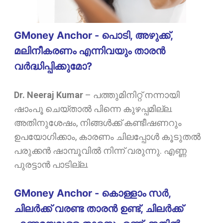
GMoney Anchor - പൊടി, അഴുക്ക്,
മലിനീകരണം എന്നിവയും താരൻ
വർദ്ധിപ്പിക്കുമോ?
Dr. Neeraj Kumar
–
പത്തുമിനിറ്റ് നന്നായി
ഷാംപൂ ചെയ്താൽ പിന്നെ കുഴപ്പമില്ല.
അതിനുശേഷം, നിങ്ങൾക്ക് കണ്ടീഷണറും
ഉപയോഗിക്കാം, കാരണം ചിലപ്പോൾ കൂടുതൽ
പരുക്കൻ ഷാമ്പൂവിൽ നിന്ന് വരുന്നു. എണ്ണ
പുരട്ടാൻ പാടില്ല.
GMoney Anchor - കൊള്ളാം സർ,
ചിലർക്ക് വരണ്ട താരൻ ഉണ്ട്, ചിലർക്ക്