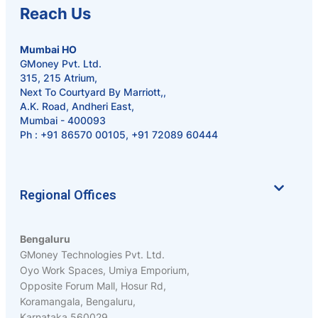
Reach Us
Mumbai HO
GMoney Pvt. Ltd.
315, 215 Atrium,
Next To Courtyard By Marriott,,
A.K. Road, Andheri East,
Mumbai - 400093
Ph :
+91 86570 00105
,
+91 72089 60444
Regional Offices
Bengaluru
GMoney Technologies Pvt. Ltd.
Oyo Work Spaces, Umiya Emporium,
Opposite Forum Mall, Hosur Rd,
Koramangala, Bengaluru,
Karnataka 560029