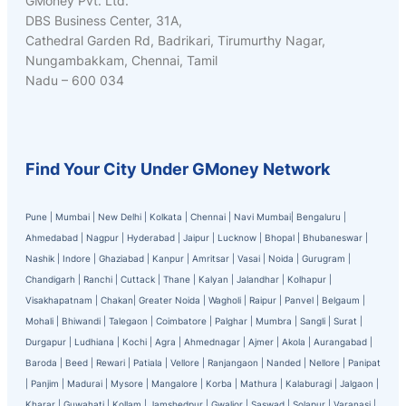
GMoney Pvt. Ltd.
DBS Business Center, 31A,
Cathedral Garden Rd, Badrikari, Tirumurthy Nagar,
Nungambakkam, Chennai, Tamil
Nadu – 600 034
Find Your City Under GMoney Network
Pune
|
Mumbai
|
New Delhi
|
Kolkata
|
Chennai
|
Navi Mumbai
|
Bengaluru
|
Ahmedabad
|
Nagpur
|
Hyderabad
|
Jaipur
|
Lucknow
|
Bhopal
|
Bhubaneswar
|
Nashik
|
Indore
|
Ghaziabad
|
Kanpur
|
Amritsar
|
Vasai
|
Noida
|
Gurugram
|
Chandigarh
|
Ranchi
|
Cuttack
|
Thane
|
Kalyan
|
Jalandhar
|
Kolhapur
|
Visakhapatnam
|
Chakan
|
Greater Noida
|
Wagholi
|
Raipur
|
Panvel
|
Belgaum
|
Mohali
|
Bhiwandi
|
Talegaon
|
Coimbatore
|
Palghar
|
Mumbra
|
Sangli
|
Surat
|
Durgapur
|
Ludhiana
|
Kochi
|
Agra
|
Ahmednagar
|
Ajmer
|
Akola
|
Aurangabad
|
Baroda
|
Beed
|
Rewari
|
Patiala
|
Vellore
|
Ranjangaon
|
Nanded
|
Nellore
|
Panipat
|
Panjim
|
Madurai
|
Mysore
|
Mangalore
|
Korba
|
Mathura
|
Kalaburagi
|
Jalgaon
|
Kharar
|
Guwahati
|
Kollam
|
Jamshedpur
|
Gwalior
|
Saswad
|
Solapur
|
Varanasi
|