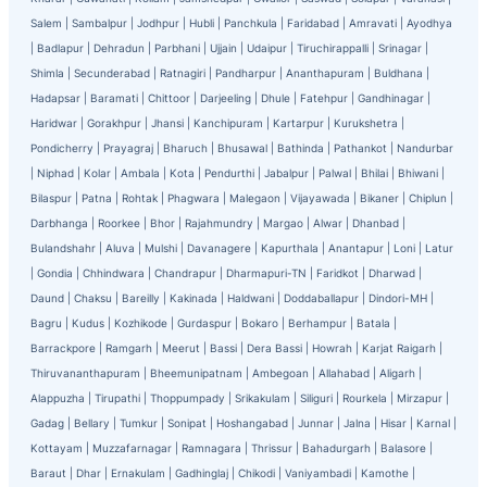
Salem
|
Sambalpur
|
Jodhpur
|
Hubli
|
Panchkula
|
Faridabad
|
Amravati
|
Ayodhya
|
Badlapur
|
Dehradun
|
Parbhani
|
Ujjain
|
Udaipur
|
Tiruchirappalli
|
Srinagar
|
Shimla
|
Secunderabad
|
Ratnagiri
|
Pandharpur
|
Ananthapuram
|
Buldhana
|
Hadapsar
|
Baramati
|
Chittoor
|
Darjeeling
|
Dhule
|
Fatehpur
|
Gandhinagar
|
Haridwar
|
Gorakhpur
|
Jhansi
|
Kanchipuram
|
Kartarpur
|
Kurukshetra
|
Pondicherry
|
Prayagraj
|
Bharuch
|
Bhusawal
|
Bathinda
|
Pathankot
|
Nandurbar
|
Niphad
|
Kolar
|
Ambala
|
Kota
|
Pendurthi
|
Jabalpur
|
Palwal
|
Bhilai
|
Bhiwani
|
Bilaspur
|
Patna
|
Rohtak
|
Phagwara
|
Malegaon
|
Vijayawada
|
Bikaner
|
Chiplun
|
Darbhanga
|
Roorkee
|
Bhor
|
Rajahmundry
|
Margao
|
Alwar
|
Dhanbad
|
Bulandshahr
|
Aluva
|
Mulshi
|
Davanagere
|
Kapurthala
|
Anantapur
|
Loni
|
Latur
|
Gondia
|
Chhindwara
|
Chandrapur
|
Dharmapuri-TN
|
Faridkot
|
Dharwad
|
Daund
|
Chaksu
|
Bareilly
|
Kakinada
|
Haldwani
|
Doddaballapur
|
Dindori-MH
|
Bagru
|
Kudus
|
Kozhikode
|
Gurdaspur
|
Bokaro
|
Berhampur
|
Batala
|
Barrackpore
|
Ramgarh
|
Meerut
|
Bassi
|
Dera Bassi
|
Howrah
|
Karjat Raigarh
|
Thiruvananthapuram
|
Bheemunipatnam
|
Ambegoan
|
Allahabad
|
Aligarh
|
Alappuzha
|
Tirupathi
|
Thoppumpady
|
Srikakulam
|
Siliguri
|
Rourkela
|
Mirzapur
|
Gadag
|
Bellary
|
Tumkur
|
Sonipat
|
Hoshangabad
|
Junnar
|
Jalna
|
Hisar
|
Karnal
|
Kottayam
|
Muzzafarnagar
|
Ramnagara
|
Thrissur
|
Bahadurgarh
|
Balasore
|
Baraut
|
Dhar
|
Ernakulam
|
Gadhinglaj
|
Chikodi
|
Vaniyambadi
|
Kamothe
|