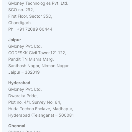
GMoney Technologies Pvt. Ltd.
SCO no. 292,
First Floor, Sector 35D,
Chandigarh
Ph : +91 72089 60444
Jaipur
GMoney Pvt. Ltd.
CODESKK Civil Tower,121 122,
Pandit TN Mishra Marg,
Santhosh Nagar, Nirman Nagar,
Jaipur – 302019
Hyderabad
GMoney Pvt. Ltd.
Dwaraka Pride,
Plot no. 4/1, Survey No. 64,
Huda Techno Enclave, Madhapur,
Hyderabad (Telangana) – 500081
Chennai