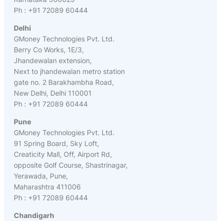
Ph : +91 72089 60444
Delhi
GMoney Technologies Pvt. Ltd.
Berry Co Works, 1E/3,
Jhandewalan extension,
Next to jhandewalan metro station
gate no. 2 Barakhambha Road,
New Delhi, Delhi 110001
Ph : +91 72089 60444
Pune
GMoney Technologies Pvt. Ltd.
91 Spring Board, Sky Loft,
Creaticity Mall, Off, Airport Rd,
opposite Golf Course, Shastrinagar,
Yerawada, Pune,
Maharashtra 411006
Ph : +91 72089 60444
Chandigarh