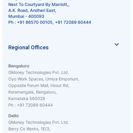
Next To Courtyard By Marriott,,
A.K. Road, Andheri East,
Mumbai - 400093
Ph :
+91 86570 00105
,
+91 72089 60444
Regional Offices
Bengaluru
GMoney Technologies Pvt. Ltd.
Oyo Work Spaces, Umiya Emporium,
Opposite Forum Mall, Hosur Rd,
Koramangala, Bengaluru,
Karnataka 560029
Ph : +91 72089 60444
Delhi
GMoney Technologies Pvt. Ltd.
Berry Co Works, 1E/3,