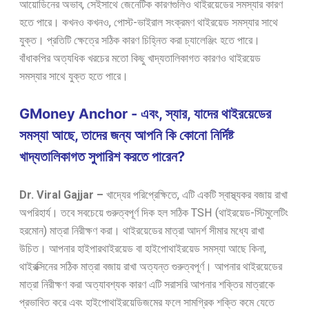
আয়োডিনের অভাব, সেইসাথে জেনেটিক কারণগুলিও থাইরয়েডের সমস্যার কারণ
হতে পারে। কখনও কখনও, পোস্ট-ভাইরাল সংক্রমণ থাইরয়েড সমস্যার সাথে
যুক্ত। প্রতিটি ক্ষেত্রে সঠিক কারণ চিহ্নিত করা চ্যালেঞ্জিং হতে পারে।
বাঁধাকপির অত্যধিক খরচের মতো কিছু খাদ্যতালিকাগত কারণও থাইরয়েড
সমস্যার সাথে যুক্ত হতে পারে।
GMoney Anchor - এবং, স্যার, যাদের থাইরয়েডের
সমস্যা আছে, তাদের জন্য আপনি কি কোনো নির্দিষ্ট
খাদ্যতালিকাগত সুপারিশ করতে পারেন?
Dr. Viral Gajjar –
খাদ্যের পরিপ্রেক্ষিতে, এটি একটি স্বাস্থ্যকর বজায় রাখা
অপরিহার্য। তবে সবচেয়ে গুরুত্বপূর্ণ দিক হল সঠিক TSH (থাইরয়েড-স্টিমুলেটিং
হরমোন) মাত্রা নিরীক্ষণ করা। থাইরয়েডের মাত্রা আদর্শ সীমার মধ্যে রাখা
উচিত। আপনার হাইপারথাইরয়েড বা হাইপোথাইরয়েড সমস্যা আছে কিনা,
থাইরক্সিনের সঠিক মাত্রা বজায় রাখা অত্যন্ত গুরুত্বপূর্ণ। আপনার থাইরয়েডের
মাত্রা নিরীক্ষণ করা অত্যাবশ্যক কারণ এটি সরাসরি আপনার শক্তির মাত্রাকে
প্রভাবিত করে এবং হাইপোথাইরয়েডিজমের ফলে সামগ্রিক শক্তি কমে যেতে