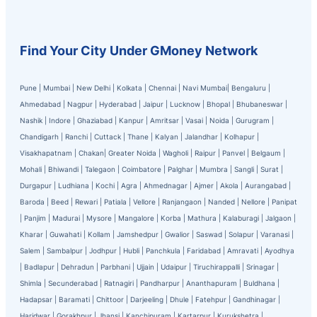
Find Your City Under GMoney Network
Pune
|
Mumbai
|
New Delhi
|
Kolkata
|
Chennai
|
Navi Mumbai
|
Bengaluru
|
Ahmedabad
|
Nagpur
|
Hyderabad
|
Jaipur
|
Lucknow
|
Bhopal
|
Bhubaneswar
|
Nashik
|
Indore
|
Ghaziabad
|
Kanpur
|
Amritsar
|
Vasai
|
Noida
|
Gurugram
|
Chandigarh
|
Ranchi
|
Cuttack
|
Thane
|
Kalyan
|
Jalandhar
|
Kolhapur
|
Visakhapatnam
|
Chakan
|
Greater Noida
|
Wagholi
|
Raipur
|
Panvel
|
Belgaum
|
Mohali
|
Bhiwandi
|
Talegaon
|
Coimbatore
|
Palghar
|
Mumbra
|
Sangli
|
Surat
|
Durgapur
|
Ludhiana
|
Kochi
|
Agra
|
Ahmednagar
|
Ajmer
|
Akola
|
Aurangabad
|
Baroda
|
Beed
|
Rewari
|
Patiala
|
Vellore
|
Ranjangaon
|
Nanded
|
Nellore
|
Panipat
|
Panjim
|
Madurai
|
Mysore
|
Mangalore
|
Korba
|
Mathura
|
Kalaburagi
|
Jalgaon
|
Kharar
|
Guwahati
|
Kollam
|
Jamshedpur
|
Gwalior
|
Saswad
|
Solapur
|
Varanasi
|
Salem
|
Sambalpur
|
Jodhpur
|
Hubli
|
Panchkula
|
Faridabad
|
Amravati
|
Ayodhya
|
Badlapur
|
Dehradun
|
Parbhani
|
Ujjain
|
Udaipur
|
Tiruchirappalli
|
Srinagar
|
Shimla
|
Secunderabad
|
Ratnagiri
|
Pandharpur
|
Ananthapuram
|
Buldhana
|
Hadapsar
|
Baramati
|
Chittoor
|
Darjeeling
|
Dhule
|
Fatehpur
|
Gandhinagar
|
Haridwar
|
Gorakhpur
|
Jhansi
|
Kanchipuram
|
Kartarpur
|
Kurukshetra
|