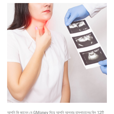
আপনি কি জানেন যে GMoney দিয়ে আপনি আপনার হাসপাতালের বিল 12টি