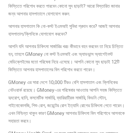
কিস্তিতে পরিশোধ করতে পারবেন কোনো সুদ ছাড়াই? আরো বিস্তারিত জানার
জন্য আপনার হাসপাতালে যোগাযোগ করুন.
আপনার হাসপাতাল কি নো-কস্ট ইএমআই সুবিধা প্রদান করে? আজই আপনার
হাসপাতাল/ক্লিনিকে যোগাযোগ করবেন?
আপনি যদি আপনার চিকিৎসা সার্জারির খরচ কীভাবে বহন করবেন তা নিয়ে চিন্তিত
হন, তাহলে GMoney নো কস্ট ইএমআই এবং অ্যাডভান্স অ্যাগেইনস্ট
মেডিক্লেইমের মতো পরিষেবা নিয়ে এসেছে। আপনি কোনো সুদ ছাড়াই 12টি
কিস্তিতে আপনার হাসপাতালের বিল পরিশোধ করতে পারেন।
GMoney এর সারা দেশে 10,000 টিরও বেশি হাসপাতাল এবং ক্লিনিকের
নেটওয়ার্ক রয়েছে। GMoney-এর পরিষেবার আওতায় আপনি সহজ কিস্তিতে
হৃদরোগ, ছানি, কসমেটিক সার্জারি, ব্যারিয়াট্রিক সার্জারি, কিডনি স্টোন,
গাইনোকোলজি, শিশু রোগ, জয়েন্টের রোগ ইত্যাদি রোগের চিকিৎসা পেতে পারেন।
এখন নিশ্চিন্ত থাকুন কারণ GMoney আপনার চিকিৎসা বিল পরিশোধে আপনাকে
সহায়তা করবে।