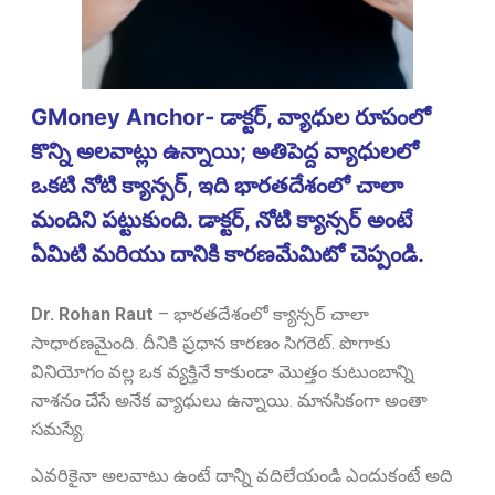
GMoney Anchor- డాక్టర్, వ్యాధుల రూపంలో
కొన్ని అలవాట్లు ఉన్నాయి; అతిపెద్ద వ్యాధులలో
ఒకటి నోటి క్యాన్సర్, ఇది భారతదేశంలో చాలా
మందిని పట్టుకుంది. డాక్టర్, నోటి క్యాన్సర్ అంటే
ఏమిటి మరియు దానికి కారణమేమిటో చెప్పండి.
Dr. Rohan Raut
–
భారతదేశంలో క్యాన్సర్ చాలా
సాధారణమైంది. దీనికి ప్రధాన కారణం సిగరెట్. పొగాకు
వినియోగం వల్ల ఒక వ్యక్తినే కాకుండా మొత్తం కుటుంబాన్ని
నాశనం చేసే అనేక వ్యాధులు ఉన్నాయి. మానసికంగా అంతా
సమస్యే.
ఎవరికైనా అలవాటు ఉంటే దాన్ని వదిలేయండి ఎందుకంటే అది