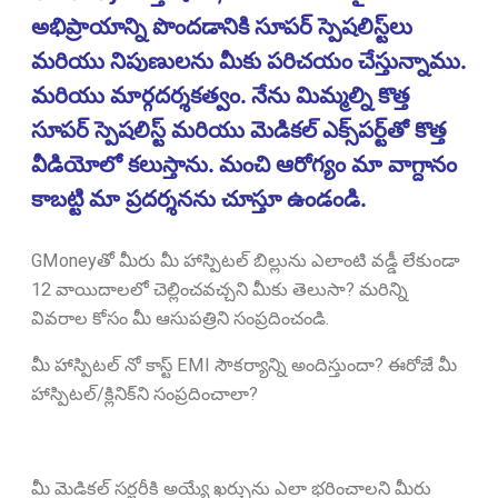
అభిప్రాయాన్ని పొందడానికి సూపర్ స్పెషలిస్ట్‌లు
మరియు నిపుణులను మీకు పరిచయం చేస్తున్నాము.
మరియు మార్గదర్శకత్వం. నేను మిమ్మల్ని కొత్త
సూపర్ స్పెషలిస్ట్ మరియు మెడికల్ ఎక్స్‌పర్ట్‌తో కొత్త
వీడియోలో కలుస్తాను. మంచి ఆరోగ్యం మా వాగ్దానం
కాబట్టి మా ప్రదర్శనను చూస్తూ ఉండండి.
GMoneyతో మీరు మీ హాస్పిటల్ బిల్లును ఎలాంటి వడ్డీ లేకుండా
12 వాయిదాలలో చెల్లించవచ్చని మీకు తెలుసా? మరిన్ని
వివరాల కోసం మీ ఆసుపత్రిని సంప్రదించండి.
మీ హాస్పిటల్ నో కాస్ట్ EMI సౌకర్యాన్ని అందిస్తుందా? ఈరోజే మీ
హాస్పిటల్/క్లినిక్‌ని సంప్రదించాలా?
మీ మెడికల్ సర్జరీకి అయ్యే ఖర్చును ఎలా భరించాలని మీరు