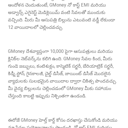
ఆందోళన చెందుతుంటే, GMoney నో కాస్ట్ EMI మరియు
అడ్వాన్స్ ఎగైనెస్ట్ మెడిక్లెయిమ్ వంటి సేవలతో ముందుకు
వచ్చింది. మీరు మీ ఆసుపత్రి బిల్లును ఎటువంటి వడ్డీ లేకుండా
12 వాయిదాలలో చెల్లించవచ్చు.
GMoney దేశవ్యాప్తంగా 10,000 పైగా ఆసుపత్రులు మరియు
క్లినిక్‌ల నెట్‌వర్క్‌ను కలిగి ఉంది. GMoney సేవల కింద, మీరు
గుండె జబ్బులు, కంటిశుక్లం, కాస్మెటిక్ సర్జరీ, బేరియాట్రిక్ సర్జరీ,
కిడ్నీ స్టోన్, గైనకాలజీ, చైల్డ్ డిసీజ్, జాయింట్ డిసీజ్ మొదలైన
వ్యాధులకు సులభమైన వాయిదాల ద్వారా చికిత్స పొందవచ్చు.
మీ వైద్య బిల్లులను చెల్లించడంలో GMoney మీకు సహాయం
చేస్తుంది కాబట్టి ఇప్పుడు నిశ్చింతగా ఉండండి.
ఈరోజే GMoney హెల్త్ కార్డ్ కోసం దరఖాస్తు చేసుకోండి మరియు
మా సేవల ప్రయోజనాలను పొందండి. నో కాస్ట్ EMI మరియు