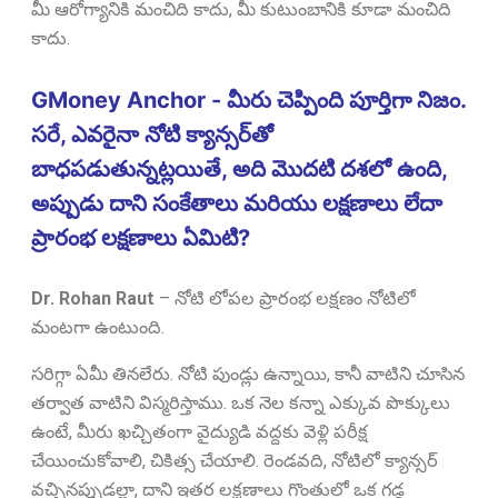
మీ ఆరోగ్యానికి మంచిది కాదు, మీ కుటుంబానికి కూడా మంచిది
కాదు.
GMoney Anchor - మీరు చెప్పింది పూర్తిగా నిజం.
సరే, ఎవరైనా నోటి క్యాన్సర్‌తో
బాధపడుతున్నట్లయితే, అది మొదటి దశలో ఉంది,
అప్పుడు దాని సంకేతాలు మరియు లక్షణాలు లేదా
ప్రారంభ లక్షణాలు ఏమిటి?
Dr. Rohan Raut
–
నోటి లోపల ప్రారంభ లక్షణం నోటిలో
మంటగా ఉంటుంది.
సరిగ్గా ఏమీ తినలేరు. నోటి పుండ్లు ఉన్నాయి, కానీ వాటిని చూసిన
తర్వాత వాటిని విస్మరిస్తాము. ఒక నెల కన్నా ఎక్కువ పొక్కులు
ఉంటే, మీరు ఖచ్చితంగా వైద్యుడి వద్దకు వెళ్లి పరీక్ష
చేయించుకోవాలి, చికిత్స చేయాలి. రెండవది, నోటిలో క్యాన్సర్
వచ్చినప్పుడల్లా, దాని ఇతర లక్షణాలు గొంతులో ఒక గడ్డ