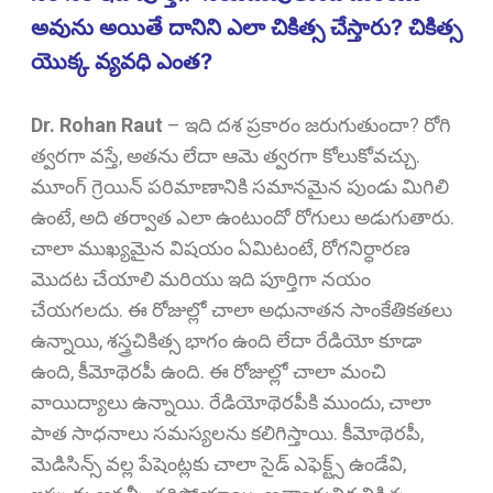
అవును అయితే దానిని ఎలా చికిత్స చేస్తారు? చికిత్స
యొక్క వ్యవధి ఎంత?
Dr. Rohan Raut
–
ఇది దశ ప్రకారం జరుగుతుందా? రోగి
త్వరగా వస్తే, అతను లేదా ఆమె త్వరగా కోలుకోవచ్చు.
మూంగ్ గ్రెయిన్ పరిమాణానికి సమానమైన పుండు మిగిలి
ఉంటే, అది తర్వాత ఎలా ఉంటుందో రోగులు అడుగుతారు.
చాలా ముఖ్యమైన విషయం ఏమిటంటే, రోగనిర్ధారణ
మొదట చేయాలి మరియు ఇది పూర్తిగా నయం
చేయగలదు. ఈ రోజుల్లో చాలా అధునాతన సాంకేతికతలు
ఉన్నాయి, శస్త్రచికిత్స భాగం ఉంది లేదా రేడియో కూడా
ఉంది, కీమోథెరపీ ఉంది. ఈ రోజుల్లో చాలా మంచి
వాయిద్యాలు ఉన్నాయి. రేడియోథెరపీకి ముందు, చాలా
పాత సాధనాలు సమస్యలను కలిగిస్తాయి. కీమోథెరపీ,
మెడిసిన్స్ వల్ల పేషెంట్లకు చాలా సైడ్ ఎఫెక్ట్స్ ఉండేవి,