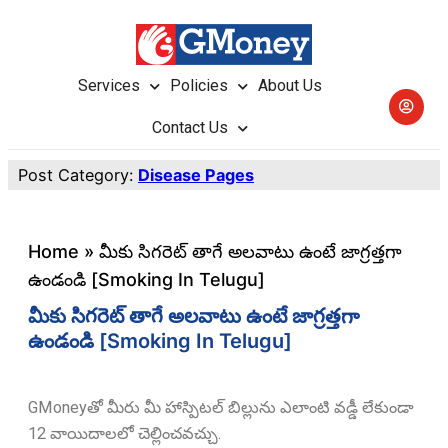
Services
Policies
About Us
Contact Us
Post Category:
Disease Pages
Home
»
మీకు సిగరెట్ తాగే అలవాటు ఉంటే జాగ్రత్తగా
ఉండండి [Smoking In Telugu]
మీకు సిగరెట్ తాగే అలవాటు ఉంటే జాగ్రత్తగా
ఉండండి [Smoking In Telugu]
GMoneyతో మీరు మీ హాస్పిటల్ బిల్లును ఎలాంటి వడ్డీ లేకుండా
12 వాయిదాలలో చెల్లించవచ్చు.