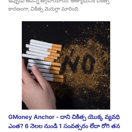
ఇప్పుడు అవన్నీ తగ్గిపోయాయి. అత్యాధునిక చికిత్స
కారణంగా, చికిత్స మెరుగ్గా మారింది.
GMoney Anchor - దాని చికిత్స యొక్క వ్యవధి
ఎంత? 6 నెలల నుండి 1 సంవత్సరం లేదా రోగి తన