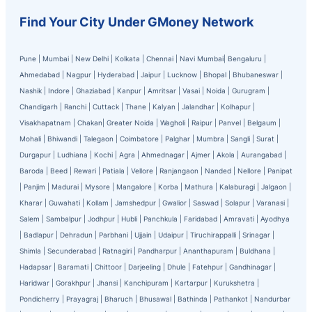
Find Your City Under GMoney Network
Pune
|
Mumbai
|
New Delhi
|
Kolkata
|
Chennai
|
Navi Mumbai
|
Bengaluru
|
Ahmedabad
|
Nagpur
|
Hyderabad
|
Jaipur
|
Lucknow
|
Bhopal
|
Bhubaneswar
|
Nashik
|
Indore
|
Ghaziabad
|
Kanpur
|
Amritsar
|
Vasai
|
Noida
|
Gurugram
|
Chandigarh
|
Ranchi
|
Cuttack
|
Thane
|
Kalyan
|
Jalandhar
|
Kolhapur
|
Visakhapatnam
|
Chakan
|
Greater Noida
|
Wagholi
|
Raipur
|
Panvel
|
Belgaum
|
Mohali
|
Bhiwandi
|
Talegaon
|
Coimbatore
|
Palghar
|
Mumbra
|
Sangli
|
Surat
|
Durgapur
|
Ludhiana
|
Kochi
|
Agra
|
Ahmednagar
|
Ajmer
|
Akola
|
Aurangabad
|
Baroda
|
Beed
|
Rewari
|
Patiala
|
Vellore
|
Ranjangaon
|
Nanded
|
Nellore
|
Panipat
|
Panjim
|
Madurai
|
Mysore
|
Mangalore
|
Korba
|
Mathura
|
Kalaburagi
|
Jalgaon
|
Kharar
|
Guwahati
|
Kollam
|
Jamshedpur
|
Gwalior
|
Saswad
|
Solapur
|
Varanasi
|
Salem
|
Sambalpur
|
Jodhpur
|
Hubli
|
Panchkula
|
Faridabad
|
Amravati
|
Ayodhya
|
Badlapur
|
Dehradun
|
Parbhani
|
Ujjain
|
Udaipur
|
Tiruchirappalli
|
Srinagar
|
Shimla
|
Secunderabad
|
Ratnagiri
|
Pandharpur
|
Ananthapuram
|
Buldhana
|
Hadapsar
|
Baramati
|
Chittoor
|
Darjeeling
|
Dhule
|
Fatehpur
|
Gandhinagar
|
Haridwar
|
Gorakhpur
|
Jhansi
|
Kanchipuram
|
Kartarpur
|
Kurukshetra
|
Pondicherry
|
Prayagraj
|
Bharuch
|
Bhusawal
|
Bathinda
|
Pathankot
|
Nandurbar