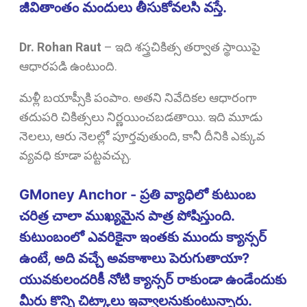
జీవితాంతం మందులు తీసుకోవలసి వస్తే.
Dr. Rohan Raut
–
ఇది శస్త్రచికిత్స తర్వాత స్థాయిపై
ఆధారపడి ఉంటుంది.
మళ్లీ బయాప్సీకి పంపాం. అతని నివేదికల ఆధారంగా
తదుపరి చికిత్సలు నిర్ణయించబడతాయి. ఇది మూడు
నెలలు, ఆరు నెలల్లో పూర్తవుతుంది, కానీ దీనికి ఎక్కువ
వ్యవధి కూడా పట్టవచ్చు.
GMoney Anchor - ప్రతి వ్యాధిలో కుటుంబ
చరిత్ర చాలా ముఖ్యమైన పాత్ర పోషిస్తుంది.
కుటుంబంలో ఎవరికైనా ఇంతకు ముందు క్యాన్సర్
ఉంటే, అది వచ్చే అవకాశాలు పెరుగుతాయా?
యువకులందరికీ నోటి క్యాన్సర్ రాకుండా ఉండేందుకు
మీరు కొన్ని చిట్కాలు ఇవ్వాలనుకుంటున్నారు.