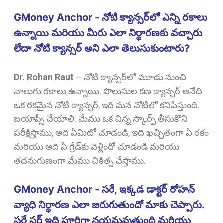
GMoney Anchor - నోటి క్యాన్సర్‌లో ఎన్ని రకాలు
ఉన్నాయి మరియు మీరు ఎలా నిర్ధారణకు వచ్చారు
లేదా నోటి క్యాన్సర్ అని ఎలా తెలుసుకుంటారు?
Dr. Rohan Raut
–
నోటి క్యాన్సర్‌లో మూడు నుంచి
నాలుగు రకాలు ఉన్నాయి. పొలుసుల కణ క్యాన్సర్ అనేది
ఒక రకమైన నోటి క్యాన్సర్, ఇది మన నోటిలో కనిపిస్తుంది.
బయాప్సీ చేయాలి. మేము ఒక చిన్న స్కార్ఫ్ తీసుకొని
పరీక్షిస్తాము, అది ఏమిటో చూడండి, ఇది ఖచ్చితంగా ఏ రకం
మరియు అది ఏ గ్రేడ్‌కు వెళ్లిందో చూడండి మరియు
తదనుగుణంగా మేము చికిత్స చేస్తాము.
GMoney Anchor - సరే, ఇక్కడ డాక్టర్ రోహన్
వ్యాధి నిర్ధారణ ఎలా జరుగుతుందో మాకు చెప్పారు.
సరే సర్ ఇది పూర్తిగా నయమవుతుంది మరియు