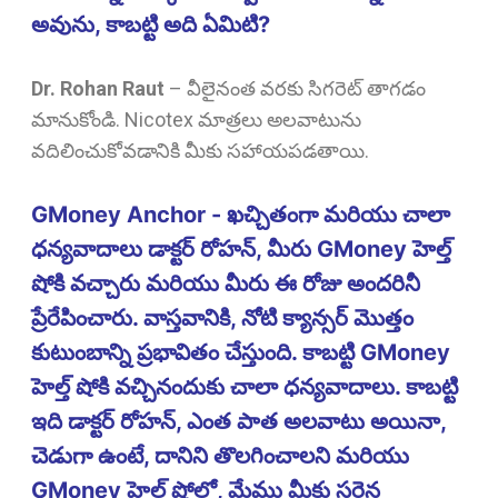
అవును, కాబట్టి అది ఏమిటి?
Dr. Rohan Raut
–
వీలైనంత వరకు సిగరెట్ తాగడం
మానుకోండి. Nicotex మాత్రలు అలవాటును
వదిలించుకోవడానికి మీకు సహాయపడతాయి.
GMoney Anchor - ఖచ్చితంగా మరియు చాలా
ధన్యవాదాలు డాక్టర్ రోహన్, మీరు GMoney హెల్త్
షోకి వచ్చారు మరియు మీరు ఈ రోజు అందరినీ
ప్రేరేపించారు. వాస్తవానికి, నోటి క్యాన్సర్ మొత్తం
కుటుంబాన్ని ప్రభావితం చేస్తుంది. కాబట్టి GMoney
హెల్త్ షోకి వచ్చినందుకు చాలా ధన్యవాదాలు. కాబట్టి
ఇది డాక్టర్ రోహన్, ఎంత పాత అలవాటు అయినా,
చెడుగా ఉంటే, దానిని తొలగించాలని మరియు
GMoney హెల్త్ షోలో, మేము మీకు సరైన