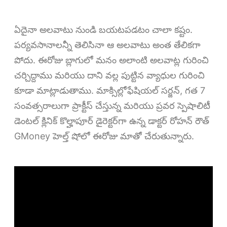
ఏదైనా అలవాటు నుండి బయటపడటం చాలా కష్టం.
పర్యవసానాలన్నీ తెలిసినా ఆ అలవాటు అంత తేలికగా
పోదు. ఈరోజు బ్లాగులో మనం అలాంటి అలవాట్ల గురించి
చర్చిద్దాము మరియు దాని వల్ల పుట్టిన వ్యాధుల గురించి
కూడా మాట్లాడుతాము. మాక్సిల్లోఫేషియల్ సర్జన్, గత 7
సంవత్సరాలుగా ప్రాక్టీస్ చేస్తున్న మరియు ప్రవర స్పెషాలిటీ
డెంటల్ క్లినిక్ కొల్హాపూర్ డైరెక్టర్‌గా ఉన్న డాక్టర్ రోహన్ రౌత్
GMoney హెల్త్ షోలో ఈరోజు మాతో చేరుతున్నారు.