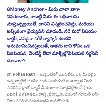
GMoney Anchor - మీరు చాలా బాగా
వివరించారు, కాబట్టి మీరు ఈ లక్షణాలను
చూస్తున్నట్లయితే, దానిని విస్మరించవద్దు. మరియు
ఖచ్చితంగా వైద్యుడిని చూడండి. సరే మరో విషయం
డాక్టర్, ఎవరైనా నోటి క్యాన్సర్ ఉందని
అనుమానించినట్లయితే, అతను దాని కోసం ఒక
ఫిజిషియన్, డెంటిస్ట్ లేదా మాక్సిల్లోఫేషియల్ సర్జన్‌ని
చూడాలా?
Dr. Rohan Raut
–
అన్నింటిలో మొదటిది, వెళ్లి మీ దగ్గర
ఉన్న డాక్టర్‌కి చూపించండి ఎందుకంటే ఆ తర్వాత మీరు
ఎవరికి వెళ్లాలో డాక్టర్ మీకు బాగా మార్గనిర్దేశం చేస్తారు.
ఎవరికి వెళ్లకూడదు. దాన్ని పరిష్కరించడంలో గూగుల్ సెర్చ్
మీకు సహాయపడుతుందని అనుకోకండి.