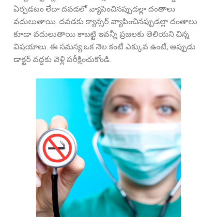
ఏర్పడటం లేదా దవడలో వ్యాపించినప్పుడల్లా దంతాలు
వదులుతాయి. దవడకు క్యాన్సర్ వ్యాపించినప్పుడల్లా దంతాలు
కూడా వదులుతాయి కాబట్టి ఇవన్నీ ప్రజలకు తెలియని చిన్న
విషయాలు. ఈ సమస్య ఒక నెల కంటే ఎక్కువ ఉంటే, అప్పుడు
డాక్టర్ వద్దకు వెళ్లి పరీక్షించుకోండి.