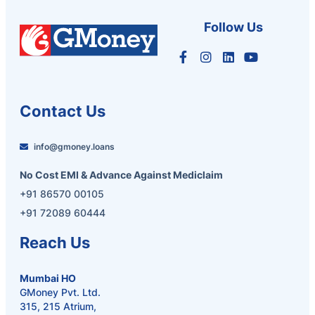
Follow Us
Contact Us
info@gmoney.loans
No Cost EMI & Advance Against Mediclaim
+91 86570 00105
+91 72089 60444
Reach Us
Mumbai HO
GMoney Pvt. Ltd.
315, 215 Atrium,