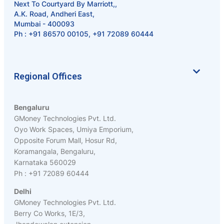
Next To Courtyard By Marriott,,
A.K. Road, Andheri East,
Mumbai - 400093
Ph :
+91 86570 00105
,
+91 72089 60444
Regional Offices
Bengaluru
GMoney Technologies Pvt. Ltd.
Oyo Work Spaces, Umiya Emporium,
Opposite Forum Mall, Hosur Rd,
Koramangala, Bengaluru,
Karnataka 560029
Ph : +91 72089 60444
Delhi
GMoney Technologies Pvt. Ltd.
Berry Co Works, 1E/3,