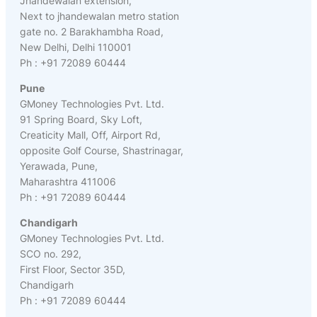
Jhandewalan extension,
Next to jhandewalan metro station
gate no. 2 Barakhambha Road,
New Delhi, Delhi 110001
Ph : +91 72089 60444
Pune
GMoney Technologies Pvt. Ltd.
91 Spring Board, Sky Loft,
Creaticity Mall, Off, Airport Rd,
opposite Golf Course, Shastrinagar,
Yerawada, Pune,
Maharashtra 411006
Ph : +91 72089 60444
Chandigarh
GMoney Technologies Pvt. Ltd.
SCO no. 292,
First Floor, Sector 35D,
Chandigarh
Ph : +91 72089 60444