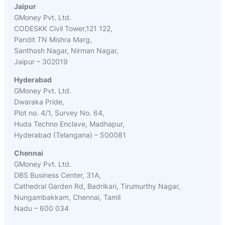
Jaipur
GMoney Pvt. Ltd.
CODESKK Civil Tower,121 122,
Pandit TN Mishra Marg,
Santhosh Nagar, Nirman Nagar,
Jaipur – 302019
Hyderabad
GMoney Pvt. Ltd.
Dwaraka Pride,
Plot no. 4/1, Survey No. 64,
Huda Techno Enclave, Madhapur,
Hyderabad (Telangana) – 500081
Chennai
GMoney Pvt. Ltd.
DBS Business Center, 31A,
Cathedral Garden Rd, Badrikari, Tirumurthy Nagar,
Nungambakkam, Chennai, Tamil
Nadu – 600 034