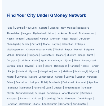
Find Your City Under GMoney Network
Pune
|
Mumbai
|
New Delhi
|
Kolkata
|
Chennai
|
Navi Mumbai
|
Bengaluru
|
Ahmedabad
|
Nagpur
|
Hyderabad
|
Jaipur
|
Lucknow
|
Bhopal
|
Bhubaneswar
|
Nashik
|
Indore
|
Ghaziabad
|
Kanpur
|
Amritsar
|
Vasai
|
Noida
|
Gurugram
|
Chandigarh
|
Ranchi
|
Cuttack
|
Thane
|
Kalyan
|
Jalandhar
|
Kolhapur
|
Visakhapatnam
|
Chakan
|
Greater Noida
|
Wagholi
|
Raipur
|
Panvel
|
Belgaum
|
Mohali
|
Bhiwandi
|
Talegaon
|
Coimbatore
|
Palghar
|
Mumbra
|
Sangli
|
Surat
|
Durgapur
|
Ludhiana
|
Kochi
|
Agra
|
Ahmednagar
|
Ajmer
|
Akola
|
Aurangabad
|
Baroda
|
Beed
|
Rewari
|
Patiala
|
Vellore
|
Ranjangaon
|
Nanded
|
Nellore
|
Panipat
|
Panjim
|
Madurai
|
Mysore
|
Mangalore
|
Korba
|
Mathura
|
Kalaburagi
|
Jalgaon
|
Kharar
|
Guwahati
|
Kollam
|
Jamshedpur
|
Gwalior
|
Saswad
|
Solapur
|
Varanasi
|
Salem
|
Sambalpur
|
Jodhpur
|
Hubli
|
Panchkula
|
Faridabad
|
Amravati
|
Ayodhya
|
Badlapur
|
Dehradun
|
Parbhani
|
Ujjain
|
Udaipur
|
Tiruchirappalli
|
Srinagar
|
Shimla
|
Secunderabad
|
Ratnagiri
|
Pandharpur
|
Ananthapuram
|
Buldhana
|
Hadapsar
|
Baramati
|
Chittoor
|
Darjeeling
|
Dhule
|
Fatehpur
|
Gandhinagar
|
Haridwar
|
Gorakhpur
|
Jhansi
|
Kanchipuram
|
Kartarpur
|
Kurukshetra
|