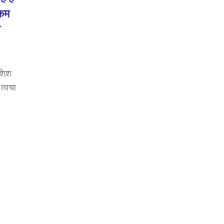
लकम
स
ोशिश
त्वचा