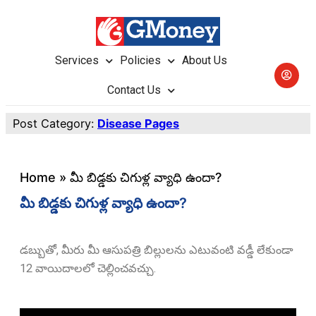
Services
Policies
About Us
Contact Us
Post Category:
Disease Pages
Home
»
మీ బిడ్డకు చిగుళ్ల వ్యాధి ఉందా?
మీ బిడ్డకు చిగుళ్ల వ్యాధి ఉందా?
డబ్బుతో, మీరు మీ ఆసుపత్రి బిల్లులను ఎటువంటి వడ్డీ లేకుండా
12 వాయిదాలలో చెల్లించవచ్చు.