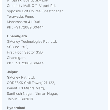
91 Spring Board, Sky Loft,
Creaticity Mall, Off, Airport Rd,
opposite Golf Course, Shastrinagar,
Yerawada, Pune,
Maharashtra 411006
Ph : +91 72089 60444
Chandigarh
GMoney Technologies Pvt. Ltd.
SCO no. 292,
First Floor, Sector 35D,
Chandigarh
Ph : +91 72089 60444
Jaipur
GMoney Pvt. Ltd.
CODESKK Civil Tower,121 122,
Pandit TN Mishra Marg,
Santhosh Nagar, Nirman Nagar,
Jaipur – 302019
Hyderabad