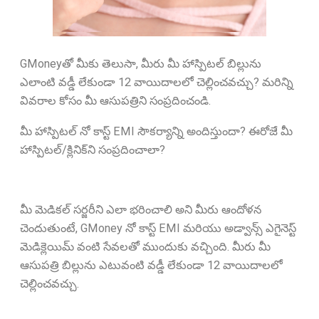
GMoneyతో మీకు తెలుసా, మీరు మీ హాస్పిటల్ బిల్లును
ఎలాంటి వడ్డీ లేకుండా 12 వాయిదాలలో చెల్లించవచ్చు? మరిన్ని
వివరాల కోసం మీ ఆసుపత్రిని సంప్రదించండి.
మీ హాస్పిటల్ నో కాస్ట్ EMI సౌకర్యాన్ని అందిస్తుందా? ఈరోజే మీ
హాస్పిటల్/క్లినిక్‌ని సంప్రదించాలా?
మీ మెడికల్ సర్జరీని ఎలా భరించాలి అని మీరు ఆందోళన
చెందుతుంటే, GMoney నో కాస్ట్ EMI మరియు అడ్వాన్స్ ఎగైనెస్ట్
మెడిక్లెయిమ్ వంటి సేవలతో ముందుకు వచ్చింది. మీరు మీ
ఆసుపత్రి బిల్లును ఎటువంటి వడ్డీ లేకుండా 12 వాయిదాలలో
చెల్లించవచ్చు.