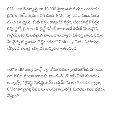
GMoney దేశవ్యాప్తంగా 10,000 పైగా ఆసుపత్రులు మరియు
క్లినిక్‌ల నెట్‌వర్క్‌ను కలిగి ఉంది. GMoney సేవల కింద, మీరు
గుండె జబ్బులు, కంటిశుక్లం, కాస్మెటిక్ సర్జరీ, బేరియాట్రిక్ సర్జరీ,
కిడ్నీ స్టోన్, గైనకాలజీ, చైల్డ్ డిసీజ్, జాయింట్ డిసీజ్ మొదలైన
వ్యాధులకు సులభమైన వాయిదాల ద్వారా చికిత్స పొందవచ్చు.
మీ వైద్య బిల్లులను చెల్లించడంలో GMoney మీకు సహాయం
చేస్తుంది కాబట్టి ఇప్పుడు ఖచ్చితంగా ఉండండి.
ఈరోజే GMoney హెల్త్ కార్డ్ కోసం దరఖాస్తు చేసుకోండి మరియు
మా సేవల ప్రయోజనాలను పొందండి. నో కాస్ట్ EMI మరియు
అడ్వాన్స్ ఎగైనెస్ట్ మెడిక్లెయిమ్ ఆప్షన్‌లను అందించడం ద్వారా,
GMoney వైద్య సేవలను అందుబాటులోకి మరియు సులభతరం
చేస్తుంది.