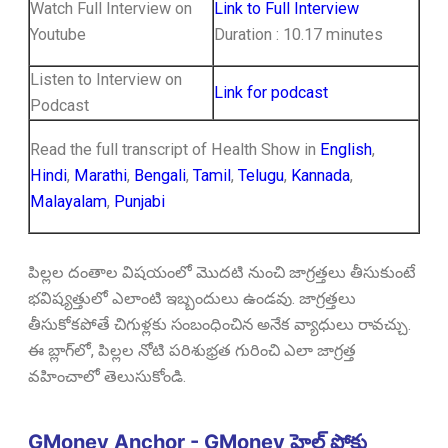
Watch Full Interview on
Link to Full Interview
Youtube
Duration : 10.17 minutes
Listen to Interview on
Link for podcast
Podcast
Read the full transcript of Health Show in
English
,
Hindi
,
Marathi
,
Bengali
,
Tamil
,
Telugu
,
Kannada
,
Malayalam
,
Punjabi
పిల్లల దంతాల విషయంలో మొదటి నుంచి జాగ్రత్తలు తీసుకుంటే
భవిష్యత్తులో ఎలాంటి ఇబ్బందులు ఉండవు. జాగ్రత్తలు
తీసుకోకపోతే చిగుళ్లకు సంబంధించిన అనేక వ్యాధులు రావచ్చు.
ఈ బ్లాగ్‌లో, పిల్లల నోటి పరిశుభ్రత గురించి ఎలా జాగ్రత్త
వహించాలో తెలుసుకోండి.
GMoney Anchor - GMoney హెల్త్ షోకు