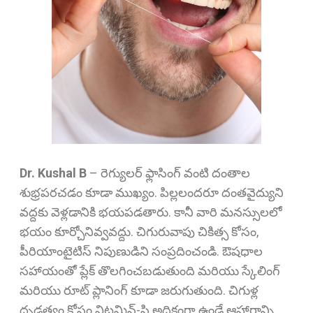
Dr. Kushal B
–
రెగ్యులర్ ఫ్లాసింగ్ వంటి దంతాల
శుభ్రపరచడం కూడా ముఖ్యం. పిల్లలందరూ దంతవైద్యుని
వద్దకు వెళ్లడానికి భయపడతారు. కానీ వారి మనస్సులలో
భయం కూర్చోనివ్వవద్దు. చిగురువాపు చికిత్స కోసం,
పీరియాంటైటిస్ నిపుణుడిని సంప్రదించండి. ఔషధాల
సహాయంతో ప్లేక్ తొలగించబడుతుంది మరియు స్కేలింగ్
మరియు రూట్ ప్లానింగ్ కూడా జరుగుతుంది. చిగుళ్ల
దృఢత్వం కోసం విటమిన్-సి అధికంగా ఉండే ఆహారాన్ని