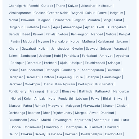
Chandigarh
|
Ranchi
|
Cuttack
|
Thane
|
Kalyan
|
Jalandhar
|
Kolhapur
|
Visakhapatnam
|
Chakan
|
Greater Noida
|
Wagholi
|
Raipur
|
Panvel
|
Belgaum
|
Mohali
|
Bhiwandi
|
Talegaon
|
Coimbatore
|
Palghar
|
Mumbra
|
Sangli
|
Surat
|
Durgapur
|
Ludhiana
|
Kochi
|
Agra
|
Ahmednagar
|
Ajmer
|
Akola
|
Aurangabad
|
Baroda
|
Beed
|
Rewari
|
Patiala
|
Vellore
|
Ranjangaon
|
Nanded
|
Nellore
|
Panipat
|
Panjim
|
Madurai
|
Mysore
|
Mangalore
|
Korba
|
Mathura
|
Kalaburagi
|
Jalgaon
|
Kharar
|
Guwahati
|
Kollam
|
Jamshedpur
|
Gwalior
|
Saswad
|
Solapur
|
Varanasi
|
Salem
|
Sambalpur
|
Jodhpur
|
Hubli
|
Panchkula
|
Faridabad
|
Amravati
|
Ayodhya
|
Badlapur
|
Dehradun
|
Parbhani
|
Ujjain
|
Udaipur
|
Tiruchirappalli
|
Srinagar
|
Shimla
|
Secunderabad
|
Ratnagiri
|
Pandharpur
|
Ananthapuram
|
Buldhana
|
Hadapsar
|
Baramati
|
Chittoor
|
Darjeeling
|
Dhule
|
Fatehpur
|
Gandhinagar
|
Haridwar
|
Gorakhpur
|
Jhansi
|
Kanchipuram
|
Kartarpur
|
Kurukshetra
|
Pondicherry
|
Prayagraj
|
Bharuch
|
Bhusawal
|
Bathinda
|
Pathankot
|
Nandurbar
|
Niphad
|
Kolar
|
Ambala
|
Kota
|
Pendurthi
|
Jabalpur
|
Palwal
|
Bhilai
|
Bhiwani
|
Bilaspur
|
Patna
|
Rohtak
|
Phagwara
|
Malegaon
|
Vijayawada
|
Bikaner
|
Chiplun
|
Darbhanga
|
Roorkee
|
Bhor
|
Rajahmundry
|
Margao
|
Alwar
|
Dhanbad
|
Bulandshahr
|
Aluva
|
Mulshi
|
Davanagere
|
Kapurthala
|
Anantapur
|
Loni
|
Latur
|
Gondia
|
Chhindwara
|
Chandrapur
|
Dharmapuri-TN
|
Faridkot
|
Dharwad
|
Daund
|
Chaksu
|
Bareilly
|
Kakinada
|
Haldwani
|
Doddaballapur
|
Dindori-MH
|