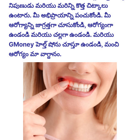
నిపుణుడు మరియు మరిన్ని కొత్త చిట్కాలు
ఉంటారు. మీ అభిప్రాయాన్ని పంచుకోండి. మీ
ఆరోగ్యాన్ని జాగ్రత్తగా చూసుకోండి, ఆరోగ్యంగా
ఉండండి మరియు చల్లగా ఉండండి. మరియు
GMoney హెల్త్ షోను చూస్తూ ఉండండి, మంచి
ఆరోగ్యం మా వాగ్దానం.