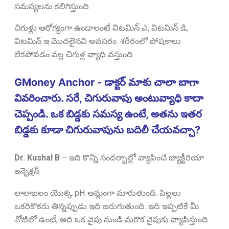
సమస్యలను కలిగిస్తుంది.
చిగుళ్లు ఆరోగ్యంగా ఉండాలంటే విటమిన్ ఎ, విటమిన్ డి,
విటమిన్ ఇ మొదలైనవి అవసరం. శరీరంలో పోషకాలు
లేకపోవడం వల్ల చిగుళ్ల వ్యాధి వస్తుంది.
GMoney Anchor - డాక్టర్ మాకు చాలా బాగా
వివరించారు. సరే, చిగురువాపు అంటువ్యాధి కాదా
చెప్పండి. ఒక బిడ్డకు సమస్య ఉంటే, అతను ఇతర
బిడ్డకు కూడా చిగురువాపును బదిలీ చేయవచ్చా?
Dr. Kushal B
–
ఇది కొన్ని సందర్భాల్లో వ్యాపించే బ్యాక్టీరియా
ఇన్ఫెక్షన్.
లాలాజలం యొక్క pH ఆమ్లంగా మారుతుంది. పిల్లలు
ఒకరికొకరు తిన్నప్పుడు ఇది జరుగుతుంది. ఇది ఇప్పటికే మీ
నోటిలో ఉంటే, అది ఒక వైపు నుండి మరొక వైపుకు వ్యాపిస్తుంది.