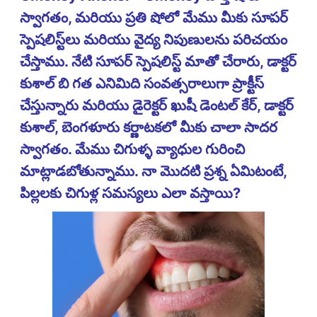
స్వాగతం, మరియు ప్రతి షోలో మేము మీకు సూపర్
స్పెషలిస్ట్‌లు మరియు వైద్య నిపుణులను పరిచయం
చేస్తాము. నేటి సూపర్ స్పెషలిస్ట్ మాతో చేరారు, డాక్టర్
కుశాల్ బి గత ఎనిమిది సంవత్సరాలుగా ప్రాక్టీస్
చేస్తున్నారు మరియు డైరెక్టర్ ఖుషీ డెంటల్ కేర్, డాక్టర్
కుశాల్, బెంగళూరు కర్ణాటకలో మీకు చాలా సాదర
స్వాగతం. మేము చిగుళ్ళ వ్యాధుల గురించి
మాట్లాడబోతున్నాము. నా మొదటి ప్రశ్న ఏమిటంటే,
పిల్లలకు చిగుళ్ల సమస్యలు ఎలా వస్తాయి?