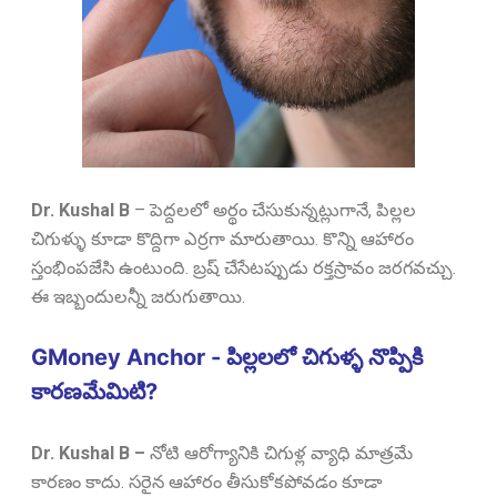
Dr. Kushal B
–
పెద్దలలో అర్థం చేసుకున్నట్లుగానే, పిల్లల
చిగుళ్ళు కూడా కొద్దిగా ఎర్రగా మారుతాయి. కొన్ని ఆహారం
స్తంభింపజేసి ఉంటుంది. బ్రష్ చేసేటప్పుడు రక్తస్రావం జరగవచ్చు.
ఈ ఇబ్బందులన్నీ జరుగుతాయి.
GMoney Anchor - పిల్లలలో చిగుళ్ళ నొప్పికి
కారణమేమిటి?
Dr. Kushal B –
నోటి ఆరోగ్యానికి చిగుళ్ల వ్యాధి మాత్రమే
కారణం కాదు. సరైన ఆహారం తీసుకోకపోవడం కూడా