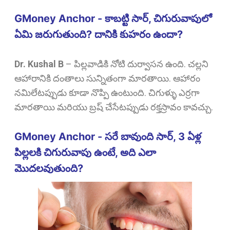
GMoney Anchor - కాబట్టి సార్, చిగురువాపులో
ఏమి జరుగుతుంది? దానికి కుహరం ఉందా?
Dr. Kushal B
–
పిల్లవాడికి నోటి దుర్వాసన ఉంది. చల్లని
ఆహారానికి దంతాలు సున్నితంగా మారతాయి. ఆహారం
నమిలేటప్పుడు కూడా నొప్పి ఉంటుంది. చిగుళ్ళు ఎర్రగా
మారతాయి మరియు బ్రష్ చేసేటప్పుడు రక్తస్రావం కావచ్చు.
GMoney Anchor - సరే బావుంది సార్, 3 ఏళ్ల
పిల్లలకి చిగురువాపు ఉంటే, అది ఎలా
మొదలవుతుంది?