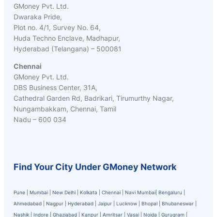
GMoney Pvt. Ltd.
Dwaraka Pride,
Plot no. 4/1, Survey No. 64,
Huda Techno Enclave, Madhapur,
Hyderabad (Telangana) – 500081
Chennai
GMoney Pvt. Ltd.
DBS Business Center, 31A,
Cathedral Garden Rd, Badrikari, Tirumurthy Nagar,
Nungambakkam, Chennai, Tamil
Nadu – 600 034
Find Your City Under GMoney Network
Pune
|
Mumbai
|
New Delhi
|
Kolkata
|
Chennai
|
Navi Mumbai
|
Bengaluru
|
Ahmedabad
|
Nagpur
|
Hyderabad
|
Jaipur
|
Lucknow
|
Bhopal
|
Bhubaneswar
|
Nashik
|
Indore
|
Ghaziabad
|
Kanpur
|
Amritsar
|
Vasai
|
Noida
|
Gurugram
|