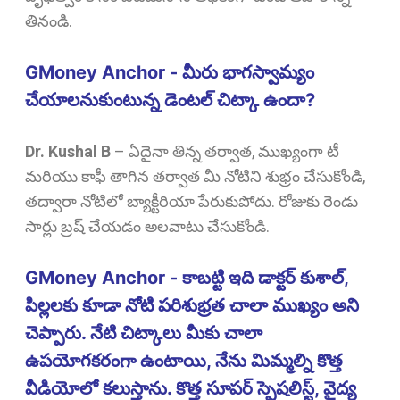
తినండి.
GMoney Anchor - మీరు భాగస్వామ్యం
చేయాలనుకుంటున్న డెంటల్ చిట్కా ఉందా?
Dr. Kushal B
–
ఏదైనా తిన్న తర్వాత, ముఖ్యంగా టీ
మరియు కాఫీ తాగిన తర్వాత మీ నోటిని శుభ్రం చేసుకోండి,
తద్వారా నోటిలో బ్యాక్టీరియా పేరుకుపోదు. రోజుకు రెండు
సార్లు బ్రష్ చేయడం అలవాటు చేసుకోండి.
GMoney Anchor - కాబట్టి ఇది డాక్టర్ కుశాల్,
పిల్లలకు కూడా నోటి పరిశుభ్రత చాలా ముఖ్యం అని
చెప్పారు. నేటి చిట్కాలు మీకు చాలా
ఉపయోగకరంగా ఉంటాయి, నేను మిమ్మల్ని కొత్త
వీడియోలో కలుస్తాను. కొత్త సూపర్ స్పెషలిస్ట్, వైద్య