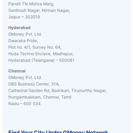
Pandit TN Mishra Marg,
Santhosh Nagar, Nirman Nagar,
Jaipur – 302019
Hyderabad
GMoney Pvt. Ltd.
Dwaraka Pride,
Plot no. 4/1, Survey No. 64,
Huda Techno Enclave, Madhapur,
Hyderabad (Telangana) – 500081
Chennai
GMoney Pvt. Ltd.
DBS Business Center, 31A,
Cathedral Garden Rd, Badrikari, Tirumurthy Nagar,
Nungambakkam, Chennai, Tamil
Nadu – 600 034
Find Your City Under GMoney Network