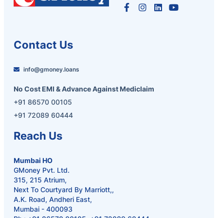
Contact Us
info@gmoney.loans
No Cost EMI & Advance Against Mediclaim
+91 86570 00105
+91 72089 60444
Reach Us
Mumbai HO
GMoney Pvt. Ltd.
315, 215 Atrium,
Next To Courtyard By Marriott,,
A.K. Road, Andheri East,
Mumbai - 400093