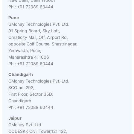
New Delhi, Delhi 110001
Ph : +91 72089 60444
Pune
GMoney Technologies Pvt. Ltd.
91 Spring Board, Sky Loft,
Creaticity Mall, Off, Airport Rd,
opposite Golf Course, Shastrinagar,
Yerawada, Pune,
Maharashtra 411006
Ph : +91 72089 60444
Chandigarh
GMoney Technologies Pvt. Ltd.
SCO no. 292,
First Floor, Sector 35D,
Chandigarh
Ph : +91 72089 60444
Jaipur
GMoney Pvt. Ltd.
CODESKK Civil Tower,121 122,