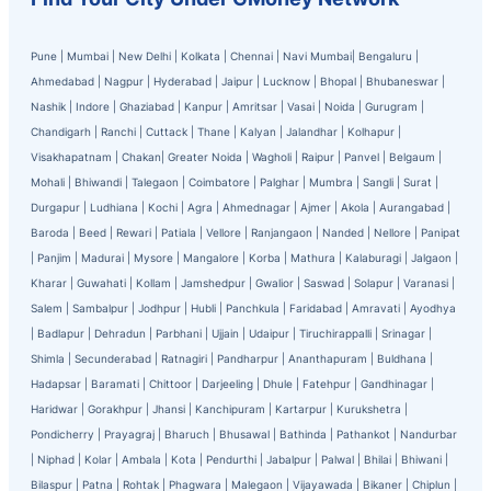
Pune
|
Mumbai
|
New Delhi
|
Kolkata
|
Chennai
|
Navi Mumbai
|
Bengaluru
|
Ahmedabad
|
Nagpur
|
Hyderabad
|
Jaipur
|
Lucknow
|
Bhopal
|
Bhubaneswar
|
Nashik
|
Indore
|
Ghaziabad
|
Kanpur
|
Amritsar
|
Vasai
|
Noida
|
Gurugram
|
Chandigarh
|
Ranchi
|
Cuttack
|
Thane
|
Kalyan
|
Jalandhar
|
Kolhapur
|
Visakhapatnam
|
Chakan
|
Greater Noida
|
Wagholi
|
Raipur
|
Panvel
|
Belgaum
|
Mohali
|
Bhiwandi
|
Talegaon
|
Coimbatore
|
Palghar
|
Mumbra
|
Sangli
|
Surat
|
Durgapur
|
Ludhiana
|
Kochi
|
Agra
|
Ahmednagar
|
Ajmer
|
Akola
|
Aurangabad
|
Baroda
|
Beed
|
Rewari
|
Patiala
|
Vellore
|
Ranjangaon
|
Nanded
|
Nellore
|
Panipat
|
Panjim
|
Madurai
|
Mysore
|
Mangalore
|
Korba
|
Mathura
|
Kalaburagi
|
Jalgaon
|
Kharar
|
Guwahati
|
Kollam
|
Jamshedpur
|
Gwalior
|
Saswad
|
Solapur
|
Varanasi
|
Salem
|
Sambalpur
|
Jodhpur
|
Hubli
|
Panchkula
|
Faridabad
|
Amravati
|
Ayodhya
|
Badlapur
|
Dehradun
|
Parbhani
|
Ujjain
|
Udaipur
|
Tiruchirappalli
|
Srinagar
|
Shimla
|
Secunderabad
|
Ratnagiri
|
Pandharpur
|
Ananthapuram
|
Buldhana
|
Hadapsar
|
Baramati
|
Chittoor
|
Darjeeling
|
Dhule
|
Fatehpur
|
Gandhinagar
|
Haridwar
|
Gorakhpur
|
Jhansi
|
Kanchipuram
|
Kartarpur
|
Kurukshetra
|
Pondicherry
|
Prayagraj
|
Bharuch
|
Bhusawal
|
Bathinda
|
Pathankot
|
Nandurbar
|
Niphad
|
Kolar
|
Ambala
|
Kota
|
Pendurthi
|
Jabalpur
|
Palwal
|
Bhilai
|
Bhiwani
|
Bilaspur
|
Patna
|
Rohtak
|
Phagwara
|
Malegaon
|
Vijayawada
|
Bikaner
|
Chiplun
|