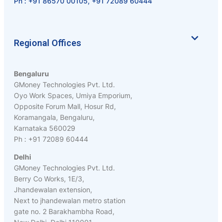
Ph :
+91 86570 00105
,
+91 72089 60444
Regional Offices
Bengaluru
GMoney Technologies Pvt. Ltd.
Oyo Work Spaces, Umiya Emporium,
Opposite Forum Mall, Hosur Rd,
Koramangala, Bengaluru,
Karnataka 560029
Ph : +91 72089 60444
Delhi
GMoney Technologies Pvt. Ltd.
Berry Co Works, 1E/3,
Jhandewalan extension,
Next to jhandewalan metro station
gate no. 2 Barakhambha Road,