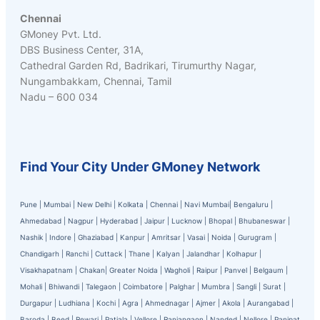
Chennai
GMoney Pvt. Ltd.
DBS Business Center, 31A,
Cathedral Garden Rd, Badrikari, Tirumurthy Nagar,
Nungambakkam, Chennai, Tamil
Nadu – 600 034
Find Your City Under GMoney Network
Pune
|
Mumbai
|
New Delhi
|
Kolkata
|
Chennai
|
Navi Mumbai
|
Bengaluru
|
Ahmedabad
|
Nagpur
|
Hyderabad
|
Jaipur
|
Lucknow
|
Bhopal
|
Bhubaneswar
|
Nashik
|
Indore
|
Ghaziabad
|
Kanpur
|
Amritsar
|
Vasai
|
Noida
|
Gurugram
|
Chandigarh
|
Ranchi
|
Cuttack
|
Thane
|
Kalyan
|
Jalandhar
|
Kolhapur
|
Visakhapatnam
|
Chakan
|
Greater Noida
|
Wagholi
|
Raipur
|
Panvel
|
Belgaum
|
Mohali
|
Bhiwandi
|
Talegaon
|
Coimbatore
|
Palghar
|
Mumbra
|
Sangli
|
Surat
|
Durgapur
|
Ludhiana
|
Kochi
|
Agra
|
Ahmednagar
|
Ajmer
|
Akola
|
Aurangabad
|
Baroda
|
Beed
|
Rewari
|
Patiala
|
Vellore
|
Ranjangaon
|
Nanded
|
Nellore
|
Panipat