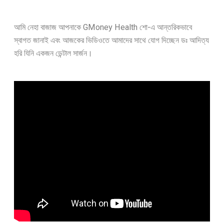
আমি নেহা বাজাজ আপনাকে GMoney Health শো-এ আন্তরিকভাবে
স্বাগত জানাই এবং আজকের ভিডিওতে আমাদের সাথে যোগ দিচ্ছেন ডঃ আদিত্য
হরি যিনি একজন ডেন্টাল সার্জন।