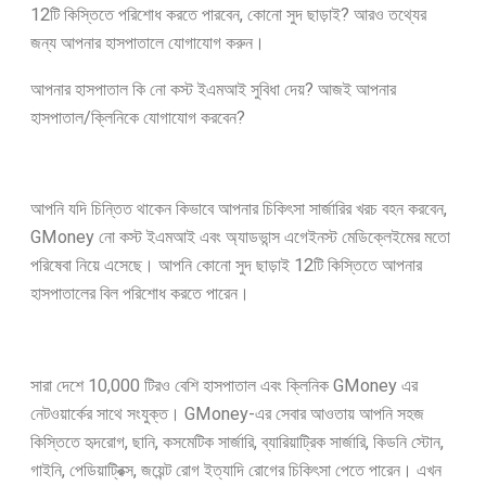
12টি কিস্তিতে পরিশোধ করতে পারবেন, কোনো সুদ ছাড়াই? আরও তথ্যের
জন্য আপনার হাসপাতালে যোগাযোগ করুন।
আপনার হাসপাতাল কি নো কস্ট ইএমআই সুবিধা দেয়? আজই আপনার
হাসপাতাল/ক্লিনিকে যোগাযোগ করবেন?
আপনি যদি চিন্তিত থাকেন কিভাবে আপনার চিকিৎসা সার্জারির খরচ বহন করবেন,
GMoney নো কস্ট ইএমআই এবং অ্যাডভান্স এগেইনস্ট মেডিক্লেইমের মতো
পরিষেবা নিয়ে এসেছে। আপনি কোনো সুদ ছাড়াই 12টি কিস্তিতে আপনার
হাসপাতালের বিল পরিশোধ করতে পারেন।
সারা দেশে 10,000 টিরও বেশি হাসপাতাল এবং ক্লিনিক GMoney এর
নেটওয়ার্কের সাথে সংযুক্ত। GMoney-এর সেবার আওতায় আপনি সহজ
কিস্তিতে হৃদরোগ, ছানি, কসমেটিক সার্জারি, ব্যারিয়াট্রিক সার্জারি, কিডনি স্টোন,
গাইনি, পেডিয়াট্রিক্স, জয়েন্ট রোগ ইত্যাদি রোগের চিকিৎসা পেতে পারেন। এখন