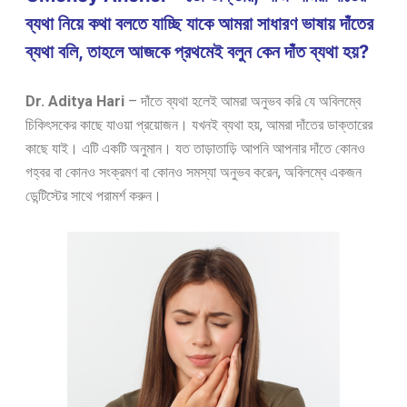
ব্যথা নিয়ে কথা বলতে যাচ্ছি যাকে আমরা সাধারণ ভাষায় দাঁতের
ব্যথা বলি, তাহলে আজকে প্রথমেই বলুন কেন দাঁত ব্যথা হয়?
Dr. Aditya Hari
– দাঁতে ব্যথা হলেই আমরা অনুভব করি যে অবিলম্বে
চিকিৎসকের কাছে যাওয়া প্রয়োজন। যখনই ব্যথা হয়, আমরা দাঁতের ডাক্তারের
কাছে যাই। এটি একটি অনুমান। যত তাড়াতাড়ি আপনি আপনার দাঁতে কোনও
গহ্বর বা কোনও সংক্রমণ বা কোনও সমস্যা অনুভব করেন, অবিলম্বে একজন
ডেন্টিস্টের সাথে পরামর্শ করুন।