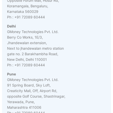
Opposite Forum Mall, Hosur Rd,
Koramangala, Bengaluru,
Karnataka 560029
Ph : +91 72089 60444
Delhi
GMoney Technologies Pvt. Ltd.
Berry Co Works, 1E/3,
Jhandewalan extension,
Next to jhandewalan metro station
gate no. 2 Barakhambha Road,
New Delhi, Delhi 110001
Ph : +91 72089 60444
Pune
GMoney Technologies Pvt. Ltd.
91 Spring Board, Sky Loft,
Creaticity Mall, Off, Airport Rd,
opposite Golf Course, Shastrinagar,
Yerawada, Pune,
Maharashtra 411006
Ph : +91 72089 60444