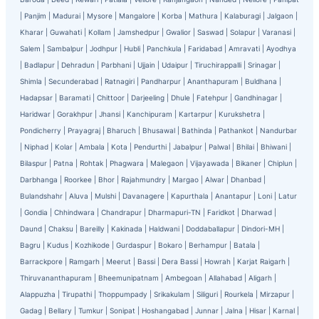
|
Panjim
|
Madurai
|
Mysore
|
Mangalore
|
Korba
|
Mathura
|
Kalaburagi
|
Jalgaon
|
Kharar
|
Guwahati
|
Kollam
|
Jamshedpur
|
Gwalior
|
Saswad
|
Solapur
|
Varanasi
|
Salem
|
Sambalpur
|
Jodhpur
|
Hubli
|
Panchkula
|
Faridabad
|
Amravati
|
Ayodhya
|
Badlapur
|
Dehradun
|
Parbhani
|
Ujjain
|
Udaipur
|
Tiruchirappalli
|
Srinagar
|
Shimla
|
Secunderabad
|
Ratnagiri
|
Pandharpur
|
Ananthapuram
|
Buldhana
|
Hadapsar
|
Baramati
|
Chittoor
|
Darjeeling
|
Dhule
|
Fatehpur
|
Gandhinagar
|
Haridwar
|
Gorakhpur
|
Jhansi
|
Kanchipuram
|
Kartarpur
|
Kurukshetra
|
Pondicherry
|
Prayagraj
|
Bharuch
|
Bhusawal
|
Bathinda
|
Pathankot
|
Nandurbar
|
Niphad
|
Kolar
|
Ambala
|
Kota
|
Pendurthi
|
Jabalpur
|
Palwal
|
Bhilai
|
Bhiwani
|
Bilaspur
|
Patna
|
Rohtak
|
Phagwara
|
Malegaon
|
Vijayawada
|
Bikaner
|
Chiplun
|
Darbhanga
|
Roorkee
|
Bhor
|
Rajahmundry
|
Margao
|
Alwar
|
Dhanbad
|
Bulandshahr
|
Aluva
|
Mulshi
|
Davanagere
|
Kapurthala
|
Anantapur
|
Loni
|
Latur
|
Gondia
|
Chhindwara
|
Chandrapur
|
Dharmapuri-TN
|
Faridkot
|
Dharwad
|
Daund
|
Chaksu
|
Bareilly
|
Kakinada
|
Haldwani
|
Doddaballapur
|
Dindori-MH
|
Bagru
|
Kudus
|
Kozhikode
|
Gurdaspur
|
Bokaro
|
Berhampur
|
Batala
|
Barrackpore
|
Ramgarh
|
Meerut
|
Bassi
|
Dera Bassi
|
Howrah
|
Karjat Raigarh
|
Thiruvananthapuram
|
Bheemunipatnam
|
Ambegoan
|
Allahabad
|
Aligarh
|
Alappuzha
|
Tirupathi
|
Thoppumpady
|
Srikakulam
|
Siliguri
|
Rourkela
|
Mirzapur
|
Gadag
|
Bellary
|
Tumkur
|
Sonipat
|
Hoshangabad
|
Junnar
|
Jalna
|
Hisar
|
Karnal
|