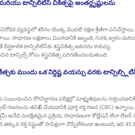
మరియు టాన్సిలిటిస్ చికిత్సపై అంతర్దృష్టులను
ోగనిరోధక వ్యవస్థలో శరీరం యొక్క మొదటి రక్షణ శ్రేణిగా పనిచేస్తాయి
సాధారణ లక్షణాలు మింగడానికి ఇబ్బంది, గురక, జ్వరం మరి
దీర్ఘకాలిక టాన్సిలిటిస్‌కు శస్త్రచికిత్స అవసరం కావచ్చు.
 టాన్సిల్స్ కోసం శస్త్రచికిత్స పరిగణించబడుతుంది.
్సకు ముందు ఒక నిర్దిష్ట వయస్సు వరకు టాన్సిల్స్లిటిస
‌కు సంబంధించిన రోగనిర్ధారణ పరీక్షల్లో సూక్ష్మజీవులను గుర్తించడానిక
ట్ గణనలను తనిఖీ చేయడానికి పూర్తి రక్త గణన (CBC) ఉన్నాయి.
ెక్టమీ అనేది సురక్షితమైన ప్రక్రియ, సాధారణంగా కోబ్లేషన్ లేదా లేజర్ స
తక్కువ రక్త నష్టంతో సాపేక్షంగా నొప్పిలేకుండా ఉంటుంది, ఇది 45 