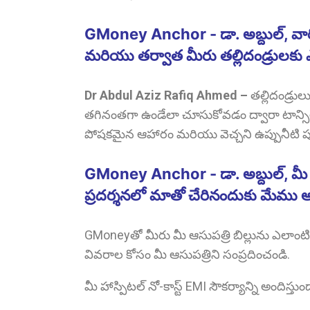
GMoney Anchor - డా. అబ్దుల్, వారి 
మరియు తర్వాత మీరు తల్లిదండ్రులకు 
Dr Abdul Aziz Rafiq Ahmed
–
తల్లిదండ్రుల
తగినంతగా ఉండేలా చూసుకోవడం ద్వారా టాన్సిల
పోషకమైన ఆహారం మరియు వెచ్చని ఉప్పునీటి 
GMoney Anchor - డా. అబ్దుల్, మీ 
ప్రదర్శనలో మాతో చేరినందుకు మేము అ
GMoneyతో మీరు మీ ఆసుపత్రి బిల్లును ఎలాంటి 
వివరాల కోసం మీ ఆసుపత్రిని సంప్రదించండి.
మీ హాస్పిటల్ నో-కాస్ట్ EMI సౌకర్యాన్ని అందిస్తుం