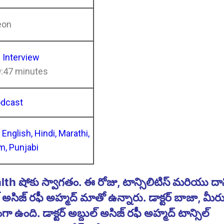
eon
l Interview
9:47 minutes
odcast
n
English, Hindi, Marathi,
m, Punjabi
ోకు స్వాగతం. ఈ రోజు, టాన్సిలిటిస్ మరియు దా
బ్దుల్ అసిజ్ రఫీ అహ్మద్ మాతో ఉన్నారు. డాక్టర్ బాజా, మీ
ఉంది. డాక్టర్ అబ్దుల్ అసిజ్ రఫీ అహ్మద్ టాన్సిల్