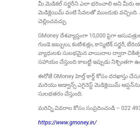
మీ మెడికల్ సర్జరీని ఎలా భరించాలి అని మీరు ఆ
మెడిక్లెయిమ్ వంటి సేవలతో ముందుకు వచ్చింది.
చెల్లించవచ్చు.
GMoney దేశవ్యాప్తంగా 10,000 పైగా ఆసుపత్రులు 
గుండె జబ్బులు, కంటిశుక్లం, కాస్మెటిక్ సర్జరీ, బేరియా
వ్యాధులకు సులభమైన వాయిదాల ద్వారా చికిత్స 
సహాయం చేస్తుంది కాబట్టి ఇప్పుడు నిశ్చింతగా ఉ
ఈరోజే GMoney హెల్త్ కార్డ్ కోసం దరఖాస్తు చ
మరియు అడ్వాన్స్ ఎగైనెస్ట్ మెడిక్లెయిమ్ ఆప
సులభతరం చేస్తుంది.
మరిన్ని వివరాల కోసం సంప్రదించండి – 022 
https://www.gmoney.in/