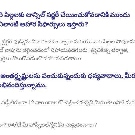
పిల్లలకు టాన్సిల్ సర్జరీ చేయించుకోవడానికి ముందు
ఎలాంటి ఆహార సిఫార్సులు ఇస్తారు?
ు ట్రిగ్గర్ ఫుడ్స్‌ను నివారించడం ద్వారా మరియు వారి పిల్లల పోషకా
్ వాపును తగ్గించడంలో సహాయపడగలరు. శస్త్రచికిత్స తర్వాత,
పుర్రెలు కోలుకోవడంలో సహాయపడతాయి.
అంతర్దృష్టులను పంచుకున్నందుకు ధన్యవాదాలు. మీర
భినందిస్తున్నాము.
వడ్డీ లేకుండా 12 వాయిదాలలో చెల్లించవచ్చని మీకు తెలుసా? మరిన
దా? ఈరోజే మీ హాస్పిటల్/క్లినిక్‌ని సంప్రదించాలా?