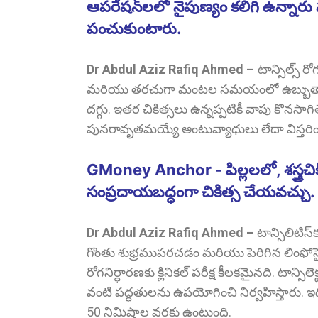
ఆపరేషన్‌లలో నైపుణ్యం కలిగి ఉన్నారు 
పంచుకుంటారు.
Dr Abdul Aziz Rafiq Ahmed
–
టాన్సిల్స్ ర
మరియు తరచుగా మంటల సమయంలో ఉబ్బుతాయి. 
దగ్గు. ఇతర చికిత్సలు ఉన్నప్పటికీ వాపు కొనసాగితే 
పునరావృతమయ్యే అంటువ్యాధులు లేదా విస్తరించిన
GMoney Anchor - పిల్లలలో, శస్త్రచికిత
సంప్రదాయబద్ధంగా చికిత్స చేయవచ్చు.
Dr Abdul Aziz Rafiq Ahmed
–
టాన్సిలిటిస్
గొంతు శుభ్రముపరచడం మరియు పెరిగిన లింఫోసై
రోగనిర్ధారణకు క్లినికల్ పరీక్ష కీలకమైనది. టాన్సిల
వంటి పద్ధతులను ఉపయోగించి నిర్వహిస్తారు. ఇది 
50 నిమిషాల వరకు ఉంటుంది.