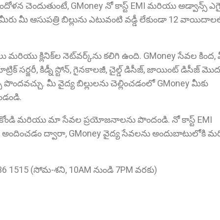
ందోళన చెందుతుంటే, GMoney నో కాస్ట్ EMI మరియు అడ్వాన్స్ ఎగైనె
 మీరు మీ ఆసుపత్రి బిల్లును ఎటువంటి వడ్డీ లేకుండా 12 వాయిదాల
మరియు క్లినిక్‌ల నెట్‌వర్క్‌ను కలిగి ఉంది. GMoney సేవల కింద,
ట్రిక్ సర్జరీ, కిడ్నీ స్టోన్, గైనకాలజీ, చైల్డ్ డిసీజ్, జాయింట్ డిసీజ్ మ
పొందవచ్చు. మీ వైద్య బిల్లులను చెల్లించడంలో GMoney మీకు
ండండి.
ేసుకోండి మరియు మా సేవల ప్రయోజనాలను పొందండి. నో కాస్ట్ EMI
్షన్‌ను అందించడం ద్వారా, GMoney వైద్య సేవలను అందుబాటులోకి 
4936 1515 (సోమ-శని, 10AM నుండి 7PM వరకు)