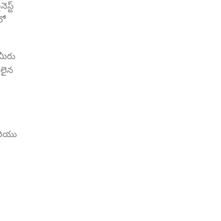
స్ట్
లో
 మీరు
ొదలైన
మరియు