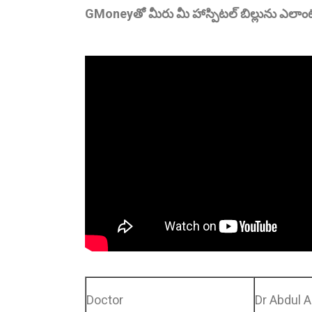
GMoneyతో మీరు మీ హాస్పిటల్ బిల్లును ఎలాంటి
Doctor
Dr Abdul 