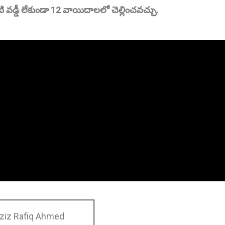
 వడ్డీ లేకుండా 12 వాయిదాలలో చెల్లించవచ్చు.
Aziz Rafiq Ahmed