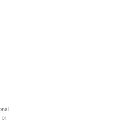
onal
 or