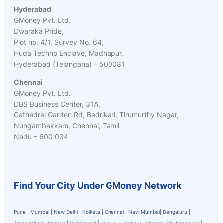
Hyderabad
GMoney Pvt. Ltd.
Dwaraka Pride,
Plot no. 4/1, Survey No. 64,
Huda Techno Enclave, Madhapur,
Hyderabad (Telangana) – 500081
Chennai
GMoney Pvt. Ltd.
DBS Business Center, 31A,
Cathedral Garden Rd, Badrikari, Tirumurthy Nagar,
Nungambakkam, Chennai, Tamil
Nadu – 600 034
Find Your City Under GMoney Network
Pune
|
Mumbai
|
New Delhi
|
Kolkata
|
Chennai
|
Navi Mumbai
|
Bengaluru
|