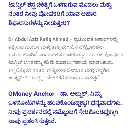
ಟಾನ್ಸಿಲ್ ಶಸ್ತ್ರಚಿಕಿತ್ಸೆಗೆ ಒಳಗಾಗುವ ಮೊದಲು ಮತ್ತು
ನಂತರ ನೀವು ಪೋಷಕರಿಗೆ ಯಾವ ಆಹಾರ
ಶಿಫಾರಸುಗಳನ್ನು ನೀಡುತ್ತೀರಿ?
Dr Abdul Aziz Rafiq Ahmed
–
ಪ್ರಚೋದಕ ಆಹಾರಗಳನ್ನು
ತಪ್ಪಿಸುವ ಮೂಲಕ ಮತ್ತು ತಮ್ಮ ಮಗುವಿನ ಪೌಷ್ಟಿಕಾಂಶವು
ಸಮರ್ಪಕವಾಗಿದೆ ಎಂದು ಖಚಿತಪಡಿಸಿಕೊಳ್ಳುವ ಮೂಲಕ ಪೋಷಕರು
ಟಾನ್ಸಿಲ್ ಊತವನ್ನು ಕಡಿಮೆ ಮಾಡಲು ಸಹಾಯ ಮಾಡಬಹುದು.
ಶಸ್ತ್ರಚಿಕಿತ್ಸೆಯ ನಂತರ, ಪೌಷ್ಠಿಕಾಂಶದ ಆಹಾರ ಮತ್ತು ಬೆಚ್ಚಗಿನ
ಉಪ್ಪುನೀರಿನ ಗಾರ್ಗ್ಲ್ಸ್ ಚೇತರಿಕೆಗೆ ಸಹಾಯ ಮಾಡುತ್ತದೆ.
GMoney Anchor - ಡಾ. ಅಬ್ದುಲ್, ನಿಮ್ಮ
ಒಳನೋಟಗಳನ್ನು ಹಂಚಿಕೊಂಡಿದ್ದಕ್ಕಾಗಿ ಧನ್ಯವಾದಗಳು.
ನೀವು ಪ್ರದರ್ಶನದಲ್ಲಿ ನಮ್ಮೊಂದಿಗೆ ಸೇರಿಕೊಂಡಿದ್ದಕ್ಕಾಗಿ
ನಾವು ಪ್ರಶಂಸಿಸುತ್ತೇವೆ.