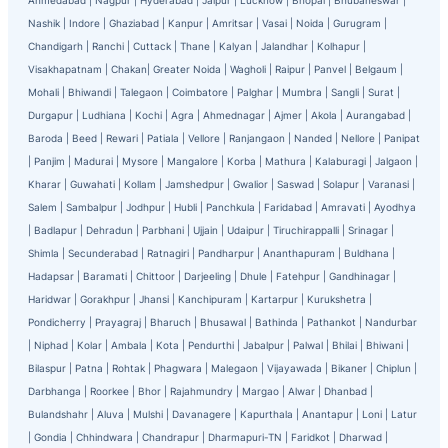
Ahmedabad
|
Nagpur
|
Hyderabad
|
Jaipur
|
Lucknow
|
Bhopal
|
Bhubaneswar
|
Nashik
|
Indore
|
Ghaziabad
|
Kanpur
|
Amritsar
|
Vasai
|
Noida
|
Gurugram
|
Chandigarh
|
Ranchi
|
Cuttack
|
Thane
|
Kalyan
|
Jalandhar
|
Kolhapur
|
Visakhapatnam
|
Chakan
|
Greater Noida
|
Wagholi
|
Raipur
|
Panvel
|
Belgaum
|
Mohali
|
Bhiwandi
|
Talegaon
|
Coimbatore
|
Palghar
|
Mumbra
|
Sangli
|
Surat
|
Durgapur
|
Ludhiana
|
Kochi
|
Agra
|
Ahmednagar
|
Ajmer
|
Akola
|
Aurangabad
|
Baroda
|
Beed
|
Rewari
|
Patiala
|
Vellore
|
Ranjangaon
|
Nanded
|
Nellore
|
Panipat
|
Panjim
|
Madurai
|
Mysore
|
Mangalore
|
Korba
|
Mathura
|
Kalaburagi
|
Jalgaon
|
Kharar
|
Guwahati
|
Kollam
|
Jamshedpur
|
Gwalior
|
Saswad
|
Solapur
|
Varanasi
|
Salem
|
Sambalpur
|
Jodhpur
|
Hubli
|
Panchkula
|
Faridabad
|
Amravati
|
Ayodhya
|
Badlapur
|
Dehradun
|
Parbhani
|
Ujjain
|
Udaipur
|
Tiruchirappalli
|
Srinagar
|
Shimla
|
Secunderabad
|
Ratnagiri
|
Pandharpur
|
Ananthapuram
|
Buldhana
|
Hadapsar
|
Baramati
|
Chittoor
|
Darjeeling
|
Dhule
|
Fatehpur
|
Gandhinagar
|
Haridwar
|
Gorakhpur
|
Jhansi
|
Kanchipuram
|
Kartarpur
|
Kurukshetra
|
Pondicherry
|
Prayagraj
|
Bharuch
|
Bhusawal
|
Bathinda
|
Pathankot
|
Nandurbar
|
Niphad
|
Kolar
|
Ambala
|
Kota
|
Pendurthi
|
Jabalpur
|
Palwal
|
Bhilai
|
Bhiwani
|
Bilaspur
|
Patna
|
Rohtak
|
Phagwara
|
Malegaon
|
Vijayawada
|
Bikaner
|
Chiplun
|
Darbhanga
|
Roorkee
|
Bhor
|
Rajahmundry
|
Margao
|
Alwar
|
Dhanbad
|
Bulandshahr
|
Aluva
|
Mulshi
|
Davanagere
|
Kapurthala
|
Anantapur
|
Loni
|
Latur
|
Gondia
|
Chhindwara
|
Chandrapur
|
Dharmapuri-TN
|
Faridkot
|
Dharwad
|