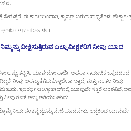
ಗಳಿವೆ.
 ಸೇರುತ್ತದೆ. ಈ ಕಾರಣದಿಂದಾಗಿ, ಕ್ಯಾನ್ಸರ್ ಬರುವ ಸಾಧ್ಯತೆಗಳು ಹೆಚ್ಚಾಗುತ್ತ
যান্সারের সম্ভাবনা বেড়ে যায়।
್ನು ವೀಕ್ಷಿಸುತ್ತಿರುವ ಎಲ್ಲಾ ವೀಕ್ಷಕರಿಗೆ ನೀವು ಯಾವ
ಯವೋ ಅಷ್ಟು ತಪ್ಪಿಸಿ. ಯಾವುದೋ ಪಾರ್ಟಿ ಅಥವಾ ಸಾಮಾಜಿಕ ಒತ್ತಡದಿಂದ
ದರೆ, ನೀವು ಅದನ್ನು ತೆಗೆದುಕೊಳ್ಳಬೇಕಾಗುತ್ತದೆ, ಮತ್ತು ನಂತರ ನೀವು
ಡಬಹುದು. ಇದರರ್ಥ ಆಲ್ಕೋಹಾಲ್‌ನಲ್ಲಿ ಯಾವುದೇ ಸಕ್ಕರೆ ಅಂಶವಿದೆ, ಅದನ
ಮತ್ತು ನೀವು ಗಮ್ ಅನ್ನು ಅಗಿಯಬಹುದು.
್ಕೊಮ್ಮೆ ನೀವು ದಂತವೈದ್ಯರನ್ನು ಭೇಟಿ ಮಾಡಬೇಕು. ಆದ್ದರಿಂದ ಯಾವುದೇ