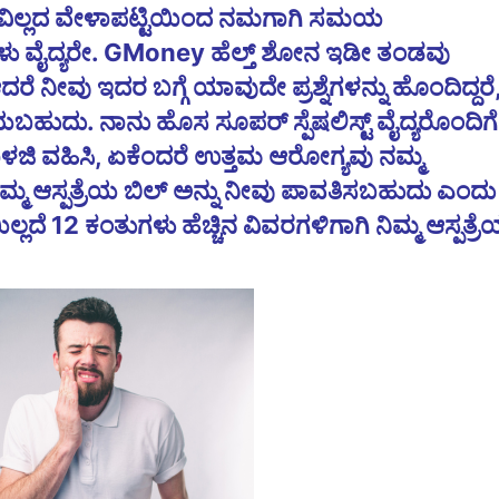
ುವಿಲ್ಲದ ವೇಳಾಪಟ್ಟಿಯಿಂದ ನಮಗಾಗಿ ಸಮಯ
ದಗಳು ವೈದ್ಯರೇ. GMoney ಹೆಲ್ತ್ ಶೋನ ಇಡೀ ತಂಡವು
ೆ ನೀವು ಇದರ ಬಗ್ಗೆ ಯಾವುದೇ ಪ್ರಶ್ನೆಗಳನ್ನು ಹೊಂದಿದ್ದರೆ
ಬಹುದು. ನಾನು ಹೊಸ ಸೂಪರ್ ಸ್ಪೆಷಲಿಸ್ಟ್ ವೈದ್ಯರೊಂದಿಗೆ
 ಕಾಳಜಿ ವಹಿಸಿ, ಏಕೆಂದರೆ ಉತ್ತಮ ಆರೋಗ್ಯವು ನಮ್ಮ
 ಆಸ್ಪತ್ರೆಯ ಬಿಲ್ ಅನ್ನು ನೀವು ಪಾವತಿಸಬಹುದು ಎಂದು
ಲದೆ 12 ಕಂತುಗಳು ಹೆಚ್ಚಿನ ವಿವರಗಳಿಗಾಗಿ ನಿಮ್ಮ ಆಸ್ಪತ್ರೆಯ