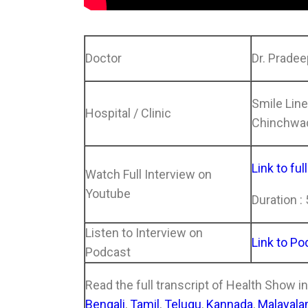
Doctor
Dr. Prade
Smile Line
Hospital / Clinic
Chinchwad
Link to ful
Watch Full Interview on
Youtube
Duration :
Listen to Interview on
Link to Po
Podcast
Read the full transcript of Health Show i
Bengali
,
Tamil
,
Telugu
,
Kannada
,
Malayal