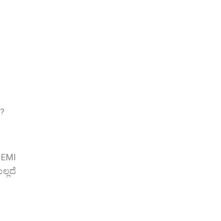
ೇ?
ದ EMI
ಲ್ಲದೆ