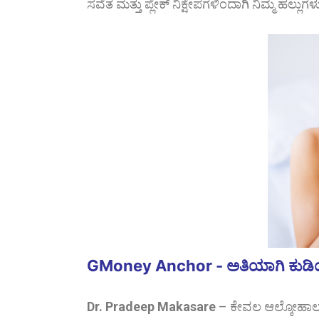
ಸವೆತ ಮತ್ತು ಪ್ಲೇಕ್ ನಿಕ್ಷೇಪಗಳಿಂದಾಗಿ ನಿಮ್ಮ ಹಲ್ಲುಗ
GMoney Anchor - ಅತಿಯಾಗಿ ಕುಡಿಯುವು
Dr. Pradeep Makasare
–
ಕೇವಲ ಆಲ್ಕೋಹಾಲ್ 