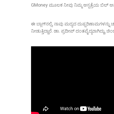
GMoney ಮೂಲಕ ನೀವು ನಿಮ್ಮ ಆಸ್ಪತ್ರೆಯ ಬಿಲ್ ಅನ
ಈ ಬ್ಲಾಗ್‌ನಲ್ಲಿ, ನಾವು ಮದ್ಯದ ದುಷ್ಪರಿಣಾಮಗಳನ್ನು ಚರ್ಚ
ನೀಡುತ್ತಿದ್ದಾರೆ. ಡಾ. ಪ್ರದೀಪ್ ದಂತವೈದ್ಯರಾಗಿದ್ದು, ಚಿಂ