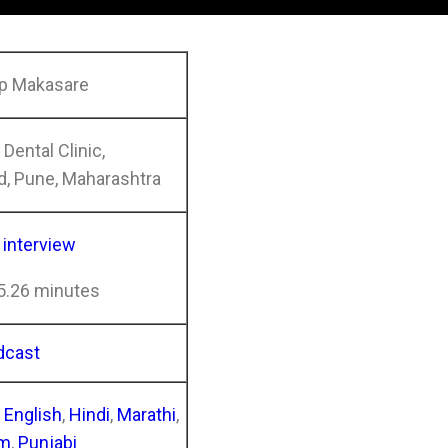
ep Makasare
 Dental Clinic,
, Pune, Maharashtra
l interview
 5.26 minutes
dcast
n
English
,
Hindi
,
Marathi
,
am
,
Punjabi