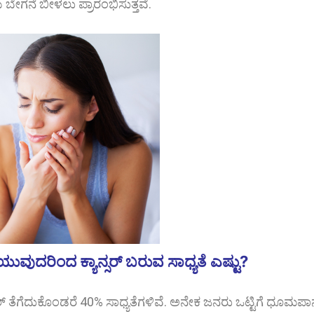
ಳು ಬೇಗನೆ ಬೀಳಲು ಪ್ರಾರಂಭಿಸುತ್ತವೆ.
ದರಿಂದ ಕ್ಯಾನ್ಸರ್ ಬರುವ ಸಾಧ್ಯತೆ ಎಷ್ಟು?
ತೆಗೆದುಕೊಂಡರೆ 40% ಸಾಧ್ಯತೆಗಳಿವೆ. ಅನೇಕ ಜನರು ಒಟ್ಟಿಗೆ ಧೂಮಪಾ