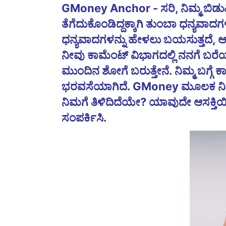
GMoney Anchor - ಸರಿ, ನಿಮ್ಮ ಬಿಡ
ತೆಗೆದುಕೊಂಡಿದ್ದಕ್ಕಾಗಿ ತುಂಬಾ ಧನ್ಯವಾ
ಧನ್ಯವಾದಗಳನ್ನು ಹೇಳಲು ಬಯಸುತ್ತದೆ, ಆದರ
ನೀವು ಕಾಮೆಂಟ್ ವಿಭಾಗದಲ್ಲಿ ನನಗೆ ಬರೆಯ
ಮುಂದಿನ ಶೋಗೆ ಬರುತ್ತೇನೆ. ನಿಮ್ಮ ಬಗ್ಗೆ
ಭರವಸೆಯಾಗಿದೆ. GMoney ಮೂಲಕ ನಿಮ್ಮ
ನಿಮಗೆ ತಿಳಿದಿದೆಯೇ? ಯಾವುದೇ ಆಸಕ್ತಿಯಿಲ್
ಸಂಪರ್ಕಿಸಿ.