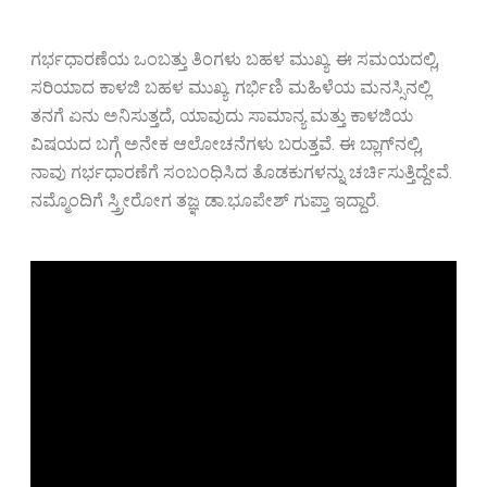
ಗರ್ಭಧಾರಣೆಯ ಒಂಬತ್ತು ತಿಂಗಳು ಬಹಳ ಮುಖ್ಯ. ಈ ಸಮಯದಲ್ಲಿ,
ಸರಿಯಾದ ಕಾಳಜಿ ಬಹಳ ಮುಖ್ಯ. ಗರ್ಭಿಣಿ ಮಹಿಳೆಯ ಮನಸ್ಸಿನಲ್ಲಿ
ತನಗೆ ಏನು ಅನಿಸುತ್ತದೆ, ಯಾವುದು ಸಾಮಾನ್ಯ ಮತ್ತು ಕಾಳಜಿಯ
ವಿಷಯದ ಬಗ್ಗೆ ಅನೇಕ ಆಲೋಚನೆಗಳು ಬರುತ್ತವೆ. ಈ ಬ್ಲಾಗ್‌ನಲ್ಲಿ,
ನಾವು ಗರ್ಭಧಾರಣೆಗೆ ಸಂಬಂಧಿಸಿದ ತೊಡಕುಗಳನ್ನು ಚರ್ಚಿಸುತ್ತಿದ್ದೇವೆ.
ನಮ್ಮೊಂದಿಗೆ ಸ್ತ್ರೀರೋಗ ತಜ್ಞ ಡಾ.ಭೂಪೇಶ್ ಗುಪ್ತಾ ಇದ್ದಾರೆ.