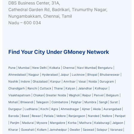
DBS Business Center, 31A,
Cathedral Garden Rd, Badrikari, Tirumurthy Nagar,
Nungambakkam, Chennai, Tamil
Nadu – 600 034
Find Your City Under GMoney Network
Pune
|
Mumbai
|
New Delhi
|
Kolkata
|
Chennai
|
Navi Mumbai
|
Bengaluru
|
Ahmedabad
|
Nagpur
|
Hyderabad
|
Jaipur
|
Lucknow
|
Bhopal
|
Bhubaneswar
|
Nashik
|
Indore
|
Ghaziabad
|
Kanpur
|
Amritsar
|
Vasai
|
Noida
|
Gurugram
|
Chandigarh
|
Ranchi
|
Cuttack
|
Thane
|
Kalyan
|
Jalandhar
|
Kolhapur
|
Visakhapatnam
|
Chakan
|
Greater Noida
|
Wagholi
|
Raipur
|
Panvel
|
Belgaum
|
Mohali
|
Bhiwandi
|
Talegaon
|
Coimbatore
|
Palghar
|
Mumbra
|
Sangli
|
Surat
|
Durgapur
|
Ludhiana
|
Kochi
|
Agra
|
Ahmednagar
|
Ajmer
|
Akola
|
Aurangabad
|
Baroda
|
Beed
|
Rewari
|
Patiala
|
Vellore
|
Ranjangaon
|
Nanded
|
Nellore
|
Panipat
|
Panjim
|
Madurai
|
Mysore
|
Mangalore
|
Korba
|
Mathura
|
Kalaburagi
|
Jalgaon
|
Kharar
|
Guwahati
|
Kollam
|
Jamshedpur
|
Gwalior
|
Saswad
|
Solapur
|
Varanasi
|