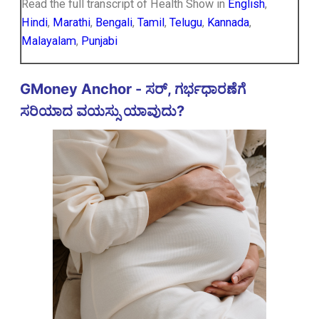
Read the full transcript of Health Show in
English
,
Hindi
,
Marathi
,
Bengali
,
Tamil
,
Telugu
,
Kannada
,
Malayalam
,
Punjabi
GMoney Anchor - ಸರ್, ಗರ್ಭಧಾರಣೆಗೆ
ಸರಿಯಾದ ವಯಸ್ಸು ಯಾವುದು?