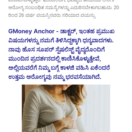
ಆರೋಗ್ಯ ಸಂಬಂಧಿತ ಸಮಸ್ಯೆಗಳನ್ನು ಎದುರಿಸಬೇಕಾಗಬಹುದು.
20
ರಿಂದ 26 ವರ್ಷ ವಯಸ್ಸಿನವರು ಸರಿಯಾದ ವಯಸ್ಸು.
GMoney Anchor - ಡಾಕ್ಟರ್, ಇಂತಹ ಪ್ರಮುಖ
ವಿಷಯಗಳನ್ನು ನಮಗೆ ತಿಳಿಸಿದ್ದಕ್ಕಾಗಿ ಧನ್ಯವಾದಗಳು.
ನಾವು ಹೊಸ ಸೂಪರ್ ಸ್ಪೆಷಲಿಸ್ಟ್ ವೈದ್ಯರೊಂದಿಗೆ
ಮುಂದಿನ ಪ್ರದರ್ಶನದಲ್ಲಿ ಕಾಣಿಸಿಕೊಳ್ಳುತ್ತೇವೆ,
ಅಲ್ಲಿಯವರೆಗೆ ನಿಮ್ಮ ಬಗ್ಗೆ ಕಾಳಜಿ ವಹಿಸಿ ಏಕೆಂದರೆ
ಉತ್ತಮ ಆರೋಗ್ಯವು ನಮ್ಮ ಭರವಸೆಯಾಗಿದೆ.