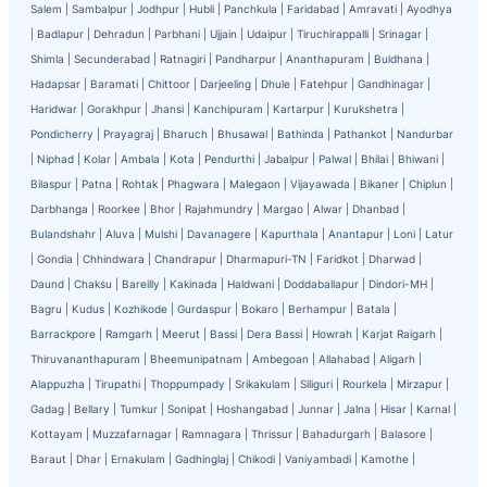
Salem
|
Sambalpur
|
Jodhpur
|
Hubli
|
Panchkula
|
Faridabad
|
Amravati
|
Ayodhya
|
Badlapur
|
Dehradun
|
Parbhani
|
Ujjain
|
Udaipur
|
Tiruchirappalli
|
Srinagar
|
Shimla
|
Secunderabad
|
Ratnagiri
|
Pandharpur
|
Ananthapuram
|
Buldhana
|
Hadapsar
|
Baramati
|
Chittoor
|
Darjeeling
|
Dhule
|
Fatehpur
|
Gandhinagar
|
Haridwar
|
Gorakhpur
|
Jhansi
|
Kanchipuram
|
Kartarpur
|
Kurukshetra
|
Pondicherry
|
Prayagraj
|
Bharuch
|
Bhusawal
|
Bathinda
|
Pathankot
|
Nandurbar
|
Niphad
|
Kolar
|
Ambala
|
Kota
|
Pendurthi
|
Jabalpur
|
Palwal
|
Bhilai
|
Bhiwani
|
Bilaspur
|
Patna
|
Rohtak
|
Phagwara
|
Malegaon
|
Vijayawada
|
Bikaner
|
Chiplun
|
Darbhanga
|
Roorkee
|
Bhor
|
Rajahmundry
|
Margao
|
Alwar
|
Dhanbad
|
Bulandshahr
|
Aluva
|
Mulshi
|
Davanagere
|
Kapurthala
|
Anantapur
|
Loni
|
Latur
|
Gondia
|
Chhindwara
|
Chandrapur
|
Dharmapuri-TN
|
Faridkot
|
Dharwad
|
Daund
|
Chaksu
|
Bareilly
|
Kakinada
|
Haldwani
|
Doddaballapur
|
Dindori-MH
|
Bagru
|
Kudus
|
Kozhikode
|
Gurdaspur
|
Bokaro
|
Berhampur
|
Batala
|
Barrackpore
|
Ramgarh
|
Meerut
|
Bassi
|
Dera Bassi
|
Howrah
|
Karjat Raigarh
|
Thiruvananthapuram
|
Bheemunipatnam
|
Ambegoan
|
Allahabad
|
Aligarh
|
Alappuzha
|
Tirupathi
|
Thoppumpady
|
Srikakulam
|
Siliguri
|
Rourkela
|
Mirzapur
|
Gadag
|
Bellary
|
Tumkur
|
Sonipat
|
Hoshangabad
|
Junnar
|
Jalna
|
Hisar
|
Karnal
|
Kottayam
|
Muzzafarnagar
|
Ramnagara
|
Thrissur
|
Bahadurgarh
|
Balasore
|
Baraut
|
Dhar
|
Ernakulam
|
Gadhinglaj
|
Chikodi
|
Vaniyambadi
|
Kamothe
|