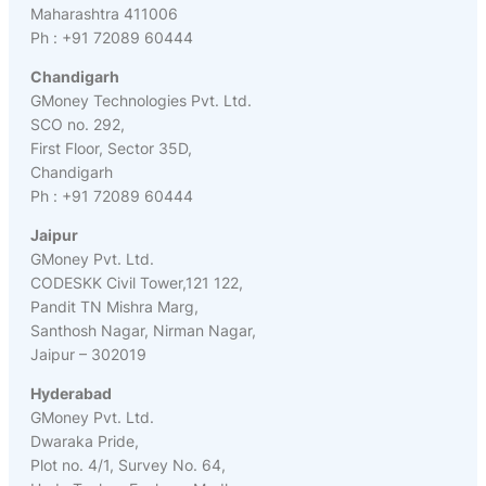
Maharashtra 411006
Ph : +91 72089 60444
Chandigarh
GMoney Technologies Pvt. Ltd.
SCO no. 292,
First Floor, Sector 35D,
Chandigarh
Ph : +91 72089 60444
Jaipur
GMoney Pvt. Ltd.
CODESKK Civil Tower,121 122,
Pandit TN Mishra Marg,
Santhosh Nagar, Nirman Nagar,
Jaipur – 302019
Hyderabad
GMoney Pvt. Ltd.
Dwaraka Pride,
Plot no. 4/1, Survey No. 64,