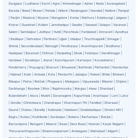
Durgapur
|
Ludhiana
|
Kochi
|
Agra
|
Ahmednagar
|
Ajmer
|
Akola
|
Aurangabad
|
Baroda
|
Beed
|
Rewari
|
Patiala
|
Vellore
|
Ranjangaon
|
Nanded
|
Nellore
|
Panipat
|
Panjim
|
Madurai
|
Mysore
|
Mangalore
|
Korba
|
Mathura
|
Kalaburagi
|
Jalgaon
|
Kharar
|
Guwahati
|
Kollam
|
Jamshedpur
|
Gwalior
|
Saswad
|
Solapur
|
Varanasi
|
Salem
|
Sambalpur
|
Jodhpur
|
Hubli
|
Panchkula
|
Faridabad
|
Amravati
|
Ayodhya
|
Badlapur
|
Dehradun
|
Parbhani
|
Ujjain
|
Udaipur
|
Tiruchirappalli
|
Srinagar
|
Shimla
|
Secunderabad
|
Ratnagiri
|
Pandharpur
|
Ananthapuram
|
Buldhana
|
Hadapsar
|
Baramati
|
Chittoor
|
Darjeeling
|
Dhule
|
Fatehpur
|
Gandhinagar
|
Haridwar
|
Gorakhpur
|
Jhansi
|
Kanchipuram
|
Kartarpur
|
Kurukshetra
|
Pondicherry
|
Prayagraj
|
Bharuch
|
Bhusawal
|
Bathinda
|
Pathankot
|
Nandurbar
|
Niphad
|
Kolar
|
Ambala
|
Kota
|
Pendurthi
|
Jabalpur
|
Palwal
|
Bhilai
|
Bhiwani
|
Bilaspur
|
Patna
|
Rohtak
|
Phagwara
|
Malegaon
|
Vijayawada
|
Bikaner
|
Chiplun
|
Darbhanga
|
Roorkee
|
Bhor
|
Rajahmundry
|
Margao
|
Alwar
|
Dhanbad
|
Bulandshahr
|
Aluva
|
Mulshi
|
Davanagere
|
Kapurthala
|
Anantapur
|
Loni
|
Latur
|
Gondia
|
Chhindwara
|
Chandrapur
|
Dharmapuri-TN
|
Faridkot
|
Dharwad
|
Daund
|
Chaksu
|
Bareilly
|
Kakinada
|
Haldwani
|
Doddaballapur
|
Dindori-MH
|
Bagru
|
Kudus
|
Kozhikode
|
Gurdaspur
|
Bokaro
|
Berhampur
|
Batala
|
Barrackpore
|
Ramgarh
|
Meerut
|
Bassi
|
Dera Bassi
|
Howrah
|
Karjat Raigarh
|
Thiruvananthapuram
|
Bheemunipatnam
|
Ambegoan
|
Allahabad
|
Aligarh
|
Alappuzha
|
Tirupathi
|
Thoppumpady
|
Srikakulam
|
Siliguri
|
Rourkela
|
Mirzapur
|