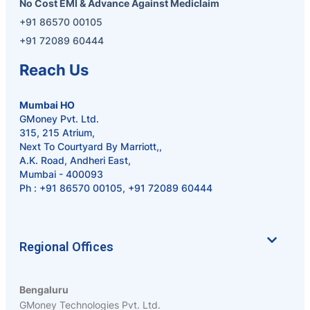
No Cost EMI & Advance Against Mediclaim
+91 86570 00105
+91 72089 60444
Reach Us
Mumbai HO
GMoney Pvt. Ltd.
315, 215 Atrium,
Next To Courtyard By Marriott,,
A.K. Road, Andheri East,
Mumbai - 400093
Ph :
+91 86570 00105
,
+91 72089 60444
Regional Offices
Bengaluru
GMoney Technologies Pvt. Ltd.