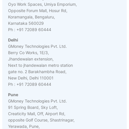
Oyo Work Spaces, Umiya Emporium,
Opposite Forum Mall, Hosur Rd,
Koramangala, Bengaluru,
Karnataka 560029
Ph : +91 72089 60444
Delhi
GMoney Technologies Pvt. Ltd.
Berry Co Works, 1E/3,
Jhandewalan extension,
Next to jhandewalan metro station
gate no. 2 Barakhambha Road,
New Delhi, Delhi 110001
Ph : +91 72089 60444
Pune
GMoney Technologies Pvt. Ltd.
91 Spring Board, Sky Loft,
Creaticity Mall, Off, Airport Rd,
opposite Golf Course, Shastrinagar,
Yerawada, Pune,