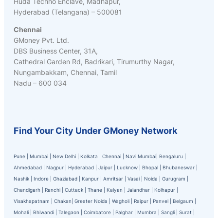
Huda Techno Enclave, Madhapur,
Hyderabad (Telangana) – 500081
Chennai
GMoney Pvt. Ltd.
DBS Business Center, 31A,
Cathedral Garden Rd, Badrikari, Tirumurthy Nagar,
Nungambakkam, Chennai, Tamil
Nadu – 600 034
Find Your City Under GMoney Network
Pune
|
Mumbai
|
New Delhi
|
Kolkata
|
Chennai
|
Navi Mumbai
|
Bengaluru
|
Ahmedabad
|
Nagpur
|
Hyderabad
|
Jaipur
|
Lucknow
|
Bhopal
|
Bhubaneswar
|
Nashik
|
Indore
|
Ghaziabad
|
Kanpur
|
Amritsar
|
Vasai
|
Noida
|
Gurugram
|
Chandigarh
|
Ranchi
|
Cuttack
|
Thane
|
Kalyan
|
Jalandhar
|
Kolhapur
|
Visakhapatnam
|
Chakan
|
Greater Noida
|
Wagholi
|
Raipur
|
Panvel
|
Belgaum
|
Mohali
|
Bhiwandi
|
Talegaon
|
Coimbatore
|
Palghar
|
Mumbra
|
Sangli
|
Surat
|