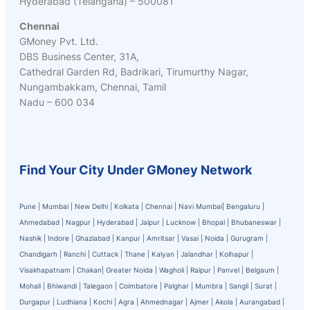
Hyderabad (Telangana) – 500081
Chennai
GMoney Pvt. Ltd.
DBS Business Center, 31A,
Cathedral Garden Rd, Badrikari, Tirumurthy Nagar,
Nungambakkam, Chennai, Tamil
Nadu – 600 034
Find Your City Under GMoney Network
Pune
|
Mumbai
|
New Delhi
|
Kolkata
|
Chennai
|
Navi Mumbai
|
Bengaluru
|
Ahmedabad
|
Nagpur
|
Hyderabad
|
Jaipur
|
Lucknow
|
Bhopal
|
Bhubaneswar
|
Nashik
|
Indore
|
Ghaziabad
|
Kanpur
|
Amritsar
|
Vasai
|
Noida
|
Gurugram
|
Chandigarh
|
Ranchi
|
Cuttack
|
Thane
|
Kalyan
|
Jalandhar
|
Kolhapur
|
Visakhapatnam
|
Chakan
|
Greater Noida
|
Wagholi
|
Raipur
|
Panvel
|
Belgaum
|
Mohali
|
Bhiwandi
|
Talegaon
|
Coimbatore
|
Palghar
|
Mumbra
|
Sangli
|
Surat
|
Durgapur
|
Ludhiana
|
Kochi
|
Agra
|
Ahmednagar
|
Ajmer
|
Akola
|
Aurangabad
|