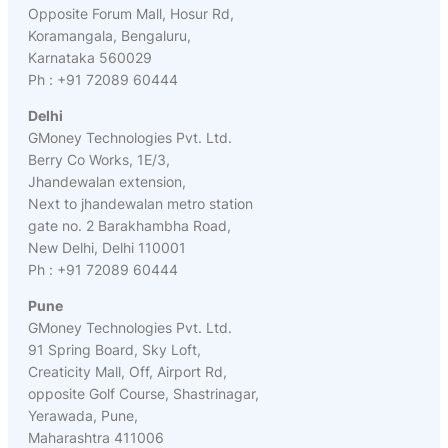
Opposite Forum Mall, Hosur Rd,
Koramangala, Bengaluru,
Karnataka 560029
Ph : +91 72089 60444
Delhi
GMoney Technologies Pvt. Ltd.
Berry Co Works, 1E/3,
Jhandewalan extension,
Next to jhandewalan metro station
gate no. 2 Barakhambha Road,
New Delhi, Delhi 110001
Ph : +91 72089 60444
Pune
GMoney Technologies Pvt. Ltd.
91 Spring Board, Sky Loft,
Creaticity Mall, Off, Airport Rd,
opposite Golf Course, Shastrinagar,
Yerawada, Pune,
Maharashtra 411006