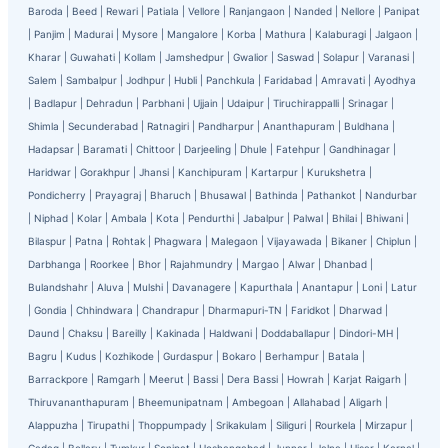
Baroda
|
Beed
|
Rewari
|
Patiala
|
Vellore
|
Ranjangaon
|
Nanded
|
Nellore
|
Panipat
|
Panjim
|
Madurai
|
Mysore
|
Mangalore
|
Korba
|
Mathura
|
Kalaburagi
|
Jalgaon
|
Kharar
|
Guwahati
|
Kollam
|
Jamshedpur
|
Gwalior
|
Saswad
|
Solapur
|
Varanasi
|
Salem
|
Sambalpur
|
Jodhpur
|
Hubli
|
Panchkula
|
Faridabad
|
Amravati
|
Ayodhya
|
Badlapur
|
Dehradun
|
Parbhani
|
Ujjain
|
Udaipur
|
Tiruchirappalli
|
Srinagar
|
Shimla
|
Secunderabad
|
Ratnagiri
|
Pandharpur
|
Ananthapuram
|
Buldhana
|
Hadapsar
|
Baramati
|
Chittoor
|
Darjeeling
|
Dhule
|
Fatehpur
|
Gandhinagar
|
Haridwar
|
Gorakhpur
|
Jhansi
|
Kanchipuram
|
Kartarpur
|
Kurukshetra
|
Pondicherry
|
Prayagraj
|
Bharuch
|
Bhusawal
|
Bathinda
|
Pathankot
|
Nandurbar
|
Niphad
|
Kolar
|
Ambala
|
Kota
|
Pendurthi
|
Jabalpur
|
Palwal
|
Bhilai
|
Bhiwani
|
Bilaspur
|
Patna
|
Rohtak
|
Phagwara
|
Malegaon
|
Vijayawada
|
Bikaner
|
Chiplun
|
Darbhanga
|
Roorkee
|
Bhor
|
Rajahmundry
|
Margao
|
Alwar
|
Dhanbad
|
Bulandshahr
|
Aluva
|
Mulshi
|
Davanagere
|
Kapurthala
|
Anantapur
|
Loni
|
Latur
|
Gondia
|
Chhindwara
|
Chandrapur
|
Dharmapuri-TN
|
Faridkot
|
Dharwad
|
Daund
|
Chaksu
|
Bareilly
|
Kakinada
|
Haldwani
|
Doddaballapur
|
Dindori-MH
|
Bagru
|
Kudus
|
Kozhikode
|
Gurdaspur
|
Bokaro
|
Berhampur
|
Batala
|
Barrackpore
|
Ramgarh
|
Meerut
|
Bassi
|
Dera Bassi
|
Howrah
|
Karjat Raigarh
|
Thiruvananthapuram
|
Bheemunipatnam
|
Ambegoan
|
Allahabad
|
Aligarh
|
Alappuzha
|
Tirupathi
|
Thoppumpady
|
Srikakulam
|
Siliguri
|
Rourkela
|
Mirzapur
|
Gadag
|
Bellary
|
Tumkur
|
Sonipat
|
Hoshangabad
|
Junnar
|
Jalna
|
Hisar
|
Karnal
|