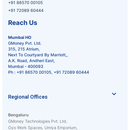
+91 86570 00105
+91 72089 60444
Reach Us
Mumbai HO
GMoney Pvt. Ltd.
315, 215 Atrium,
Next To Courtyard By Marriott,,
A.K. Road, Andheri East,
Mumbai - 400093
Ph :
+91 86570 00105
,
+91 72089 60444
Regional Offices
Bengaluru
GMoney Technologies Pvt. Ltd.
Oyo Work Spaces, Umiya Emporium,