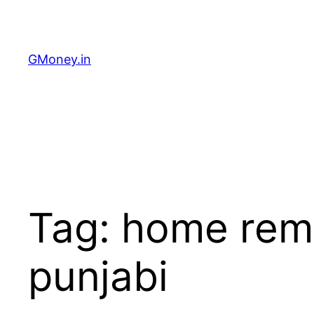
GMoney.in
Tag:
home remed
punjabi