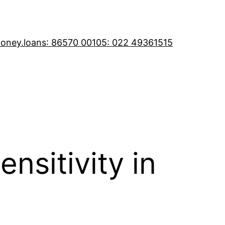
oney.loans
: 86570 00105
: 022 49361515
nsitivity in