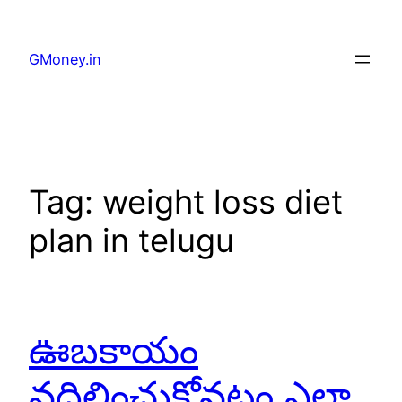
GMoney.in
Tag:
weight loss diet
plan in telugu
ఊబకాయం
వదిలించుకోవటం ఎలా