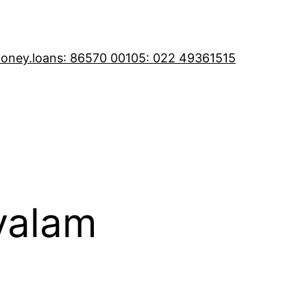
oney.loans
: 86570 00105
: 022 49361515
yalam