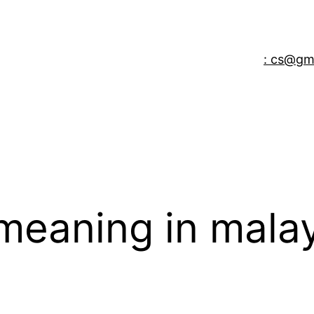
: cs@gm
meaning in mala