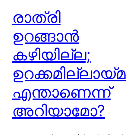
രാത്രി
ഉറങ്ങാൻ
കഴിയില്ല;
ഉറക്കമില്ലായ്മ
എന്താണെന്ന്
അറിയാമോ?