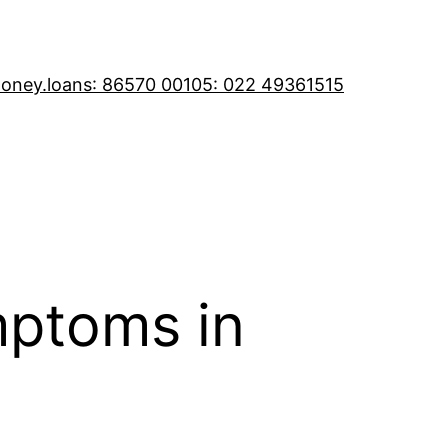
oney.loans
: 86570 00105
: 022 49361515
mptoms in