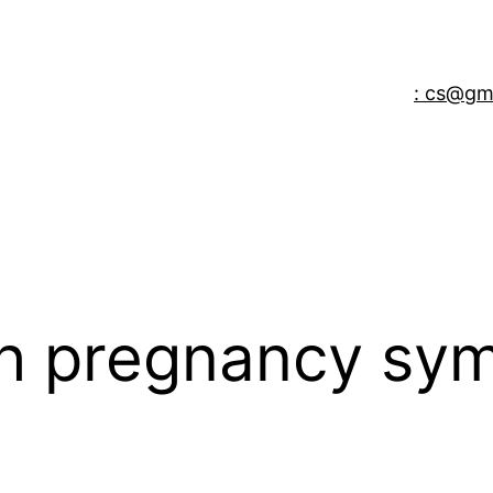
: cs@gm
th pregnancy sy