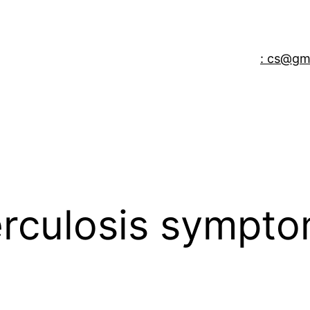
: cs@gm
erculosis sympto