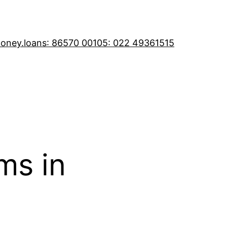
oney.loans
: 86570 00105
: 022 49361515
ms in