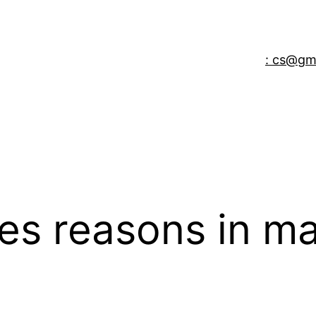
: cs@gm
es reasons in m