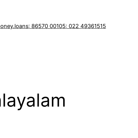
oney.loans
: 86570 00105
: 022 49361515
alayalam