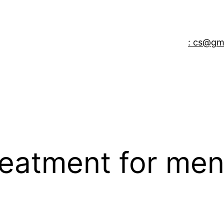
: cs@gm
treatment for me