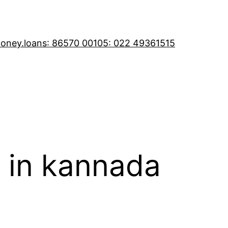
oney.loans
: 86570 00105
: 022 49361515
n in kannada