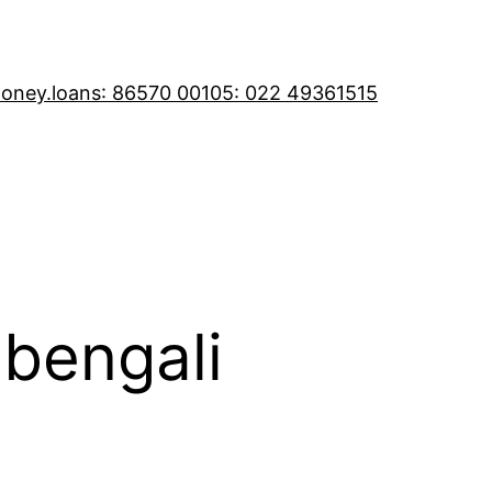
oney.loans
: 86570 00105
: 022 49361515
 bengali