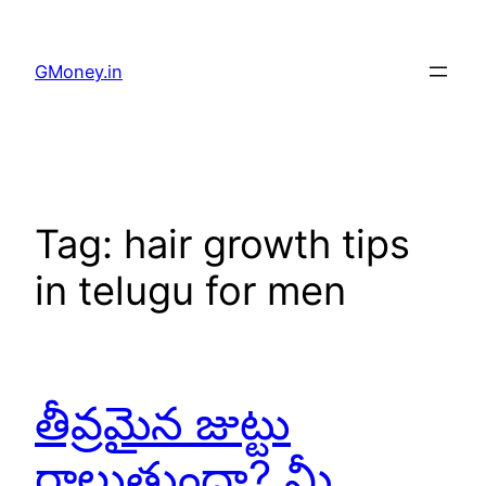
GMoney.in
Tag:
hair growth tips
in telugu for men
తీవ్రమైన జుట్టు
రాలుతుందా? మీ