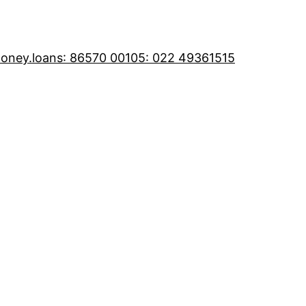
oney.loans
: 86570 00105
: 022 49361515