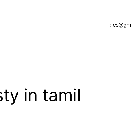
: cs@gm
ty in tamil