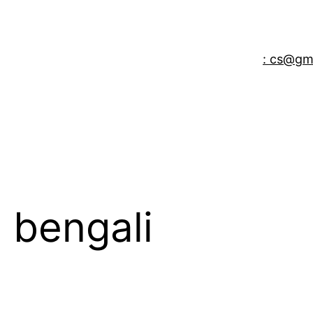
: cs@gm
n bengali