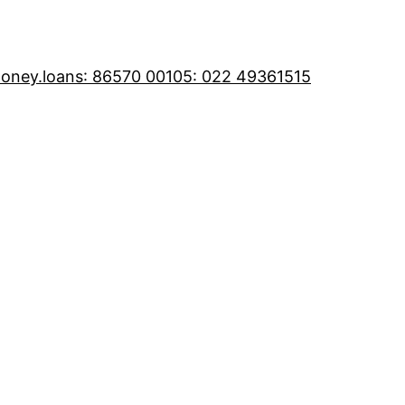
oney.loans
: 86570 00105
: 022 49361515