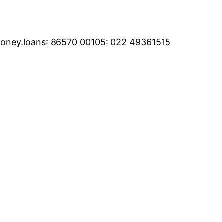
oney.loans
: 86570 00105
: 022 49361515