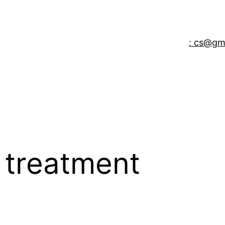
: cs@gm
g treatment