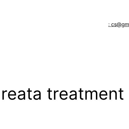
: cs@gm
areata treatment 