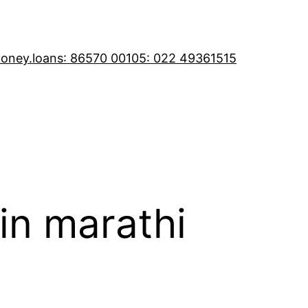
oney.loans
: 86570 00105
: 022 49361515
in marathi