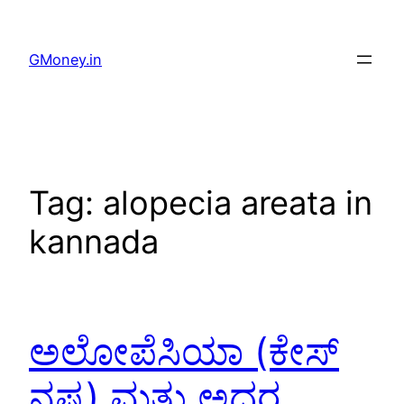
GMoney.in
Tag:
alopecia areata in
kannada
ಅಲೋಪೆಸಿಯಾ (ಕೇಸ್
ನಷ್ಟ) ಮತ್ತು ಅದರ