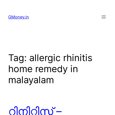
GMoney.in
Tag:
allergic rhinitis
home remedy in
malayalam
റിനിറ്റിസ് –